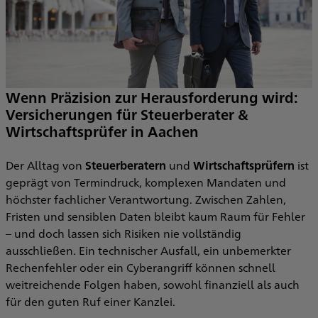
Wenn Präzision zur Herausforderung wird:
Versicherungen für Steuerberater &
Wirtschaftsprüfer in Aachen
n
e
I
Der Alltag von
Steuerberatern
und
Wirtschaftsprüfern
ist
R
geprägt von Termindruck, komplexen Mandaten und
T
höchster fachlicher Verantwortung. Zwischen Zahlen,
S
Fristen und sensiblen Daten bleibt kaum Raum für Fehler
H
– und doch lassen sich Risiken nie vollständig
ausschließen. Ein technischer Ausfall, ein unbemerkter
Rechenfehler oder ein Cyberangriff können schnell
weitreichende Folgen haben, sowohl finanziell als auch
für den guten Ruf einer Kanzlei.
b