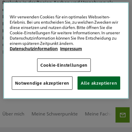
Prokscha in der Region Aachen und Umgebung als
erfahrener Versicherungsexperte zur Seite. Ich komme zu
Ihnen vor Ort, damit wir in einem persönlichen Gespräch
Wir verwenden Cookies für ein optimales Webseiten-
Erlebnis. Bei uns entscheiden Sie, zu welchen Zwecken wir
Ihren realen Versicherungsbedarf ermitteln. Meine
diese einsetzen und nutzen dürfen. Bitte öffnen Sie die
Kernkompetenz liegt im Bereich der Firmenversicherung
Cookie-Einstellungen für weitere Informationen. In unserer
im Region Aachen. Hier biete ich Unternehmen jeder
Datenschutzinformation können Sie Ihre Entscheidung zu
einem späteren Zeitpunkt ändern.
Größe sowie Freiberuflern eine passgenaue Lösung zur
Datenschutzinformation
Impressum
Existenzsicherung und Vorsorge.
Cookie-Einstellungen
Firmenkunden
Freie Berufe
Mehr zeigen
Notwendige akzeptieren
Alle akzeptieren
Baufinanzierung
Über mich
Meine Schwerpunkte
Meine Fachartikel