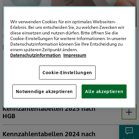
Wir verwenden Cookies für ein optimales Webseiten-
Erlebnis. Bei uns entscheiden Sie, zu welchen Zwecken wir
diese einsetzen und nutzen dürfen. Bitte öffnen Sie die
Startseite
Konzern
Unternehmen
Kennzahlen
Cookie-Einstellungen für weitere Informationen. In unserer
Datenschutzinformation können Sie Ihre Entscheidung zu
HDI Kennzahlen im Überblick
einem späteren Zeitpunkt ändern.
Datenschutzinformation
Impressum
Cookie-Einstellungen
Kennzahlen
Notwendige akzeptieren
Alle akzeptieren
Kennzahlentabellen 2025 nach
HGB
Öffnen
Kennzahlentabellen 2024 nach