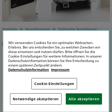
Startseite
Versicherungen
Technische Versicherung
Elektronikversicherung
Elektronikversicherung
Wir verwenden Cookies für ein optimales Webseiten-
Erlebnis. Bei uns entscheiden Sie, zu welchen Zwecken wir
diese einsetzen und nutzen dürfen. Bitte öffnen Sie die
Cookie-Einstellungen für weitere Informationen. In unserer
Investitionsvorsorge 30 Prozent
Datenschutzinformation können Sie Ihre Entscheidung zu
einem späteren Zeitpunkt ändern.
Bewegungsrisiko weltweit
Datenschutzinformation
Impressum
Oprtionale Softwareversicherung
Cookie-Einstellungen
Produkt anfragen
Notwendige akzeptieren
Alle akzeptieren