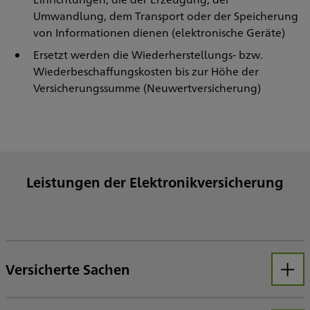
Umwandlung, dem Transport oder der Speicherung
von Informationen dienen (elektronische Geräte)
Ersetzt werden die Wiederherstellungs- bzw.
Wiederbeschaffungskosten bis zur Höhe der
Versicherungssumme (Neuwertversicherung)
Leistungen der Elektronikversicherung
Versicherte Sachen
Öffnen
Sämtliche technische Einrichtungen, die der Erzeugung, der Umwandlung, dem Transport oder der Speicherung von Informationen dienen.