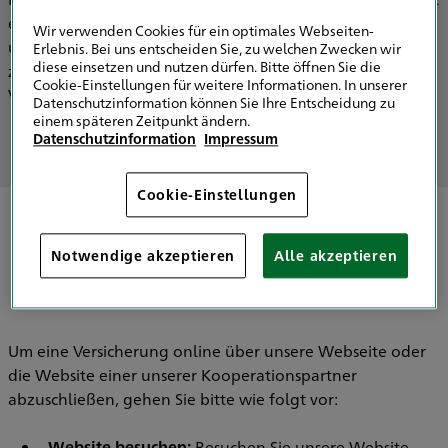
ermöglichen wir Ihnen, Versicherungen bequem über
Wir verwenden Cookies für ein optimales Webseiten-
unsere Webseite abzuschließen, ohne dass Sie persönlich
Erlebnis. Bei uns entscheiden Sie, zu welchen Zwecken wir
diese einsetzen und nutzen dürfen. Bitte öffnen Sie die
zu uns kommen müssen. Alles geschieht digital, was den
Cookie-Einstellungen für weitere Informationen. In unserer
Vorgang einfach und schnell macht.
Datenschutzinformation können Sie Ihre Entscheidung zu
einem späteren Zeitpunkt ändern.
Datenschutzinformation
Impressum
Cookie-Einstellungen
Beschreibungen und Erläuterungen zur
Durchführung der Dienstleistung:
Notwendige akzeptieren
Alle akzeptieren
Um eine Versicherung online über unsere Webseite oder
die Website einer unserer Kooperationspartner
abzuschließen, gehen Sie bitte wie folgt vor:
Website besuchen:
Besuchen Sie unsere Website