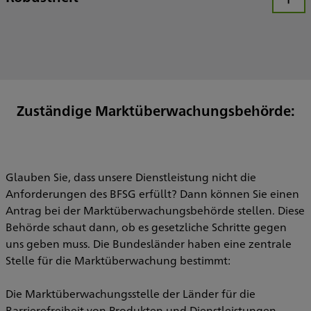
Öffnen
Die Webseite erfüllt den aktuellen Webstandard, sodass sie mit verschiedenen Browsern und Geräten gut funktioniert.
Die Seite arbeitet mit Hilfsmitteln wie Screenreadern gut zusammenarbeiten, damit Menschen, die diese Techniken nutzen, alle Inhalte gut erfassen können.
Zuständige Marktüberwachungsbehörde:
Glauben Sie, dass unsere Dienstleistung nicht die
Anforderungen des BFSG erfüllt? Dann können Sie einen
Antrag bei der Marktüberwachungsbehörde stellen. Diese
Behörde schaut dann, ob es gesetzliche Schritte gegen
uns geben muss. Die Bundesländer haben eine zentrale
Stelle für die Marktüberwachung bestimmt:
Die Marktüberwachungsstelle der Länder für die
Barrierefreiheit von Produkten und Dienstleistungen