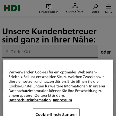
Zum Seiteninhalt springen
Suc
Betreuer finden
Schaden melden
Suche
Menü
Unsere Kundenbetreuer
sind ganz in Ihrer Nähe:
oder
Wir verwenden Cookies für ein optimales Webseiten-
Erlebnis. Bei uns entscheiden Sie, zu welchen Zwecken wir
diese einsetzen und nutzen dürfen. Bitte öffnen Sie die
Cookie-Einstellungen für weitere Informationen. In unserer
Datenschutzinformation können Sie Ihre Entscheidung zu
einem späteren Zeitpunkt ändern.
Datenschutzinformation
Impressum
Ihre Suche hat keine Treffer ergeben?
Cookie-Einstellungen