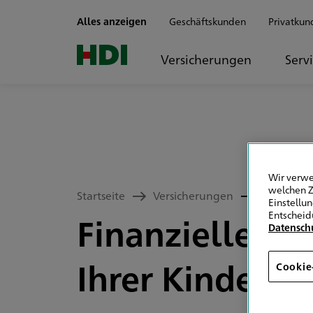
Zum Seiteninhalt springen
Alles anzeigen
Geschäftskunden
Privatkun
Versicherungen
Serv
Wir verwe
welchen Z
Versicherungen
Absicheru
Startseite
Einstellu
Entscheid
Finanzielle Ab
Datensch
Ihrer Kinder
Cookie