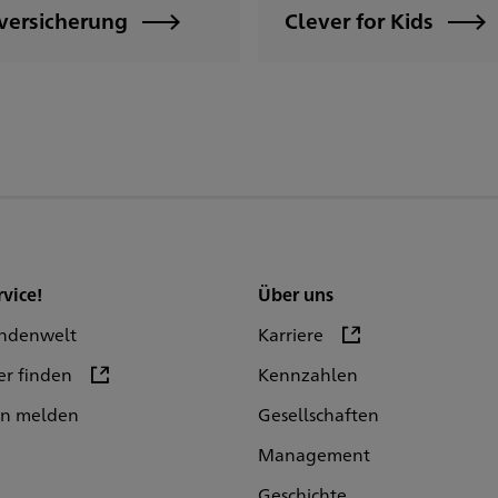
lversicherung
Clever for Kids
rvice!
Über uns
ndenwelt
Karriere
er finden
Kennzahlen
en melden
Gesellschaften
Management
Geschichte