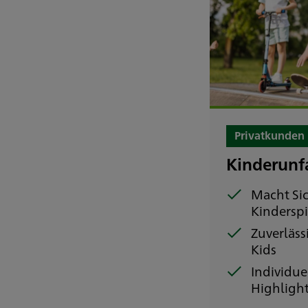
Privatkunden
Kinderunf
Macht Si
Kinderspi
Zuverläss
Kids
Individue
Highligh