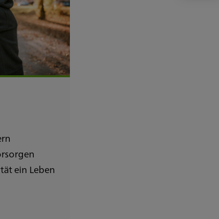
ern
orsorgen
ität ein Leben