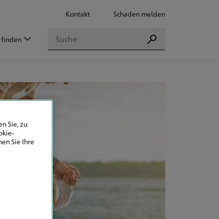
Kontakt
Schaden melden
Suchen
 finden
Suchen
n Sie, zu
okie-
en Sie Ihre