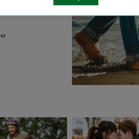
rente
der