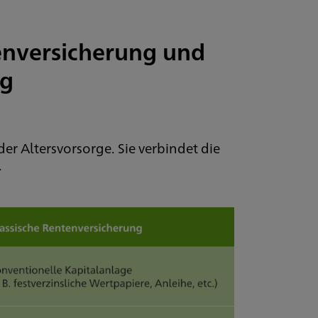
CleverI
Privatr
nversicherung und
Jetzt info
ng
Nach
Herau
 Altersvorsorge. Sie verbindet die
Überz
.
CleverIn