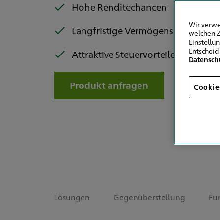
Hohe Renditechancen
Wir verwe
Langfristige Vermögensbildung
welchen Z
Einstellu
Entscheid
Attraktive Steuervorteile
Datensch
Produkt anfragen
Cookie
Lösungen
Gegenüberstellung
Fu