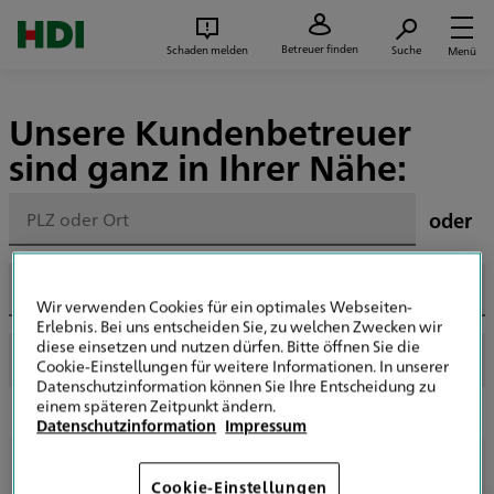
Zum Seiteninhalt springen
Suc
Betreuer finden
Schaden melden
Suche
Menü
Unsere Kundenbetreuer
sind ganz in Ihrer Nähe:
oder
Wir verwenden Cookies für ein optimales Webseiten-
Erlebnis. Bei uns entscheiden Sie, zu welchen Zwecken wir
diese einsetzen und nutzen dürfen. Bitte öffnen Sie die
Cookie-Einstellungen für weitere Informationen. In unserer
Datenschutzinformation können Sie Ihre Entscheidung zu
einem späteren Zeitpunkt ändern.
Datenschutzinformation
Impressum
Ihre Suche hat keine Treffer ergeben?
Cookie-Einstellungen