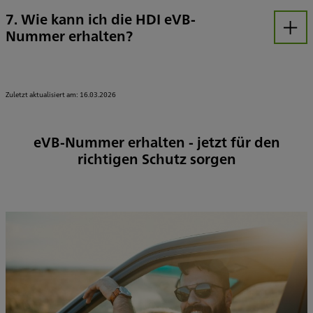
7. Wie kann ich die HDI eVB-
Nummer erhalten?
Öffnen
Ganz unkompliziert: Senden Sie uns Ihre Daten per Telefon, E-Mail oder Online-Formular. Wir erstellen Ihre eVB-Nummer in wenigen Minuten und schicken sie Ihnen digital zu – kostenlos und persönlich.
Zuletzt aktualisiert am: 16.03.2026
eVB-Nummer erhalten - jetzt für den
richtigen Schutz sorgen