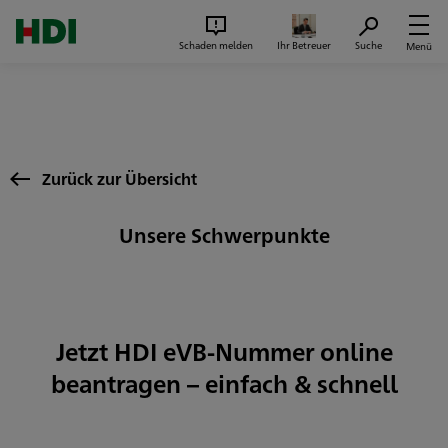
Zum Seiteninhalt springen
Suc
Schaden melden
Ihr Betreuer
Suche
Menü
Zurück zur Übersicht
Unsere Schwerpunkte
Jetzt HDI eVB-Nummer online
beantragen – einfach & schnell