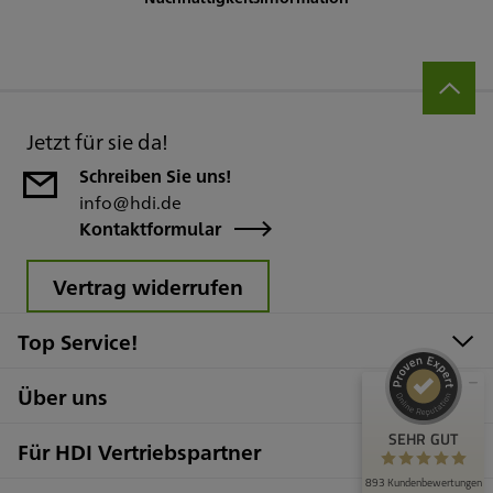
Jetzt für sie da!
Schreiben Sie uns!
info@hdi.de
Kundenbewertungen und Erfahrungen zu
Kontaktformular
HDI Generalvertretung Ali Dousti
SEHR GUT
100%
Vertrag widerrufen
Empfehlungen auf
ProvenExpert.com
4,91 / 5,00
Top Service!
224
669
Über uns
Bewertungen auf
Bewertungen von 4
ProvenExpert.com
anderen Quellen
SEHR GUT
Für HDI Vertriebspartner
Blick aufs ProvenExpert-Profil werfen
893 Kundenbewertungen