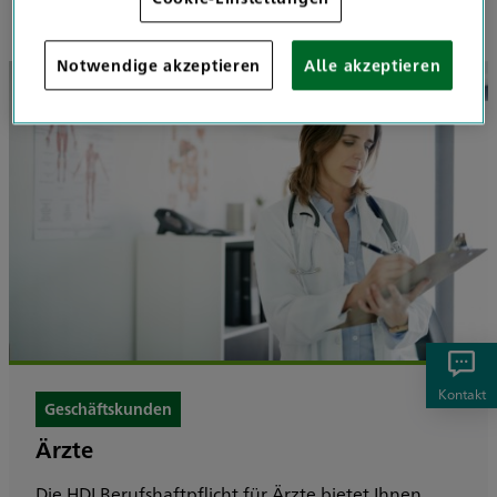
1
/
5
Notwendige akzeptieren
Alle akzeptieren
Kontakt
Geschäftskunden
Ärzte
Die HDI Berufshaftpflicht für Ärzte bietet Ihnen