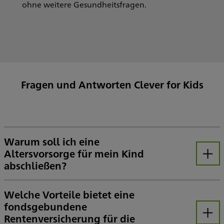
ohne weitere Gesundheitsfragen.
Fragen und Antworten Clever for Kids
Warum soll ich eine
Altersvorsorge für mein Kind
Öffnen
abschließen?
Die langfristigen Aussichten der gesetzlichen Rente sind derzeit ernüchternd. Die Rente wird für ein sorgenfreies Leben kaum ausreichen. Aufgrund steigender Inflation und niedriger Zinsen ist das Sparen auf dem Sparbuch wenig ertragreich und somit wird es schwer, die Rentenlücke zu schließen. Um für das Alter finanziell gut versorgt zu sein, brauchen unsere Kinder ein stabiles Vermögen.
Welche Vorteile bietet eine
fondsgebundene
Rentenversicherung für die