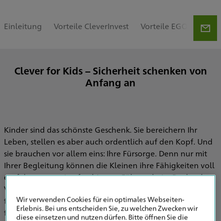
Einleitung
Vorteile CleverInvest
Vorteile EGO Grundfä
Clever for Kids – Sicherheit schenken von
Anfang an
Kinder sind das schönste Geschenk. Sie bereichern Ihr
Leben, stellen es aber auch ordentlich auf den Kopf. Und
sie brauchen vor allem eins: Ihre Fürsorge. Denn nur mit
Ihrer Begleitung können die Kleinen ihre Fähigkeiten voll
entfalten – vom Laufen bis zum Führerschein. Doch echte
Verantwortung geht noch weiter. Zum Beispiel, indem Sie
Wir verwenden Cookies für ein optimales Webseiten-
für zukunftsorientierte Sicherheit sorgen. Wenn es um die
Erlebnis. Bei uns entscheiden Sie, zu welchen Zwecken wir
finanzielle Vorsorge geht, sind wir an Ihrer Seite.
diese einsetzen und nutzen dürfen. Bitte öffnen Sie die