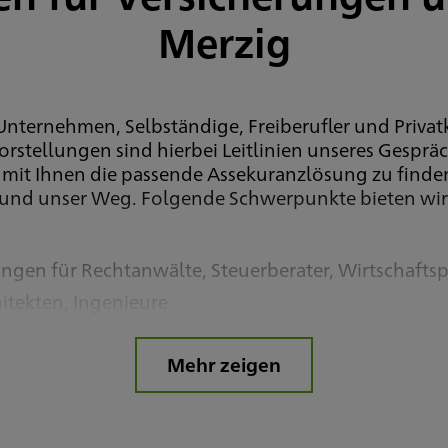
Merzig
 Unternehmen, Selbständige, Freiberufler und Priva
Vorstellungen sind hierbei Leitlinien unseres Gespr
 mit Ihnen die passende Assekuranzlösung zu finde
g und unser Weg. Folgende Schwerpunkte bieten wi
gen für Rechtanwälte, Steuerberater, Wirtschaftsp
itekten, Ingenieure
Mehr zeigen
r Stützung personalpolitischer Ziele
 und Führungskräften
230 (Privatkunden) und 77235 (Gewerbekunden und