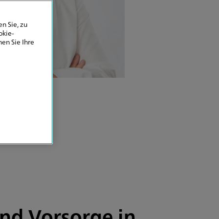
n Sie, zu
okie-
en Sie Ihre
und Vorsorge in