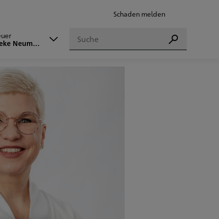
Schaden melden
Suchen
euer
Suchen
reke Neumann