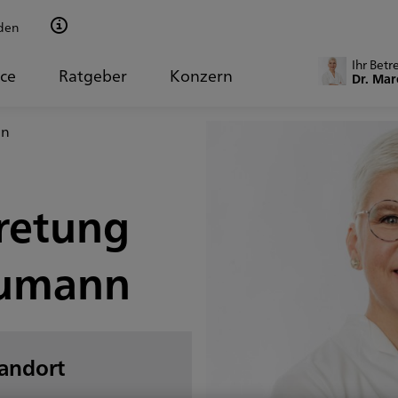
den
Ihr Betr
ice
Ratgeber
Konzern
Dr. Ma
nn
retung
eumann
tandort