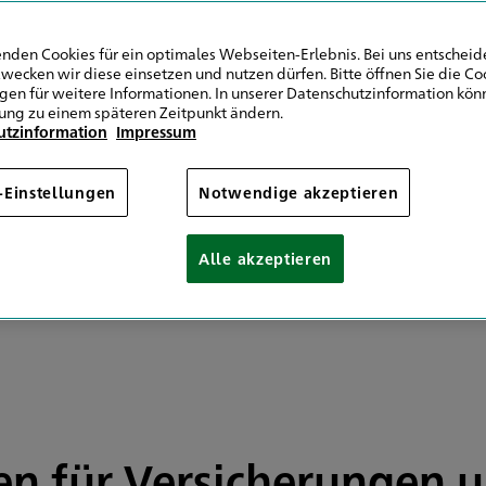
9 681 50057022
9 511 6451152310
nden Cookies für ein optimales Webseiten-Erlebnis. Bei uns entscheide
wecken wir diese einsetzen und nutzen dürfen. Bitte öffnen Sie die Co
ngen für weitere Informationen. In unserer Datenschutzinformation könn
Mail senden
ung zu einem späteren Zeitpunkt ändern.
utzinformation
Impressum
ontag 08:00 Uhr
08:00 - 18:00
08:00 - 18:00
-Einstellungen
Notwendige akzeptieren
08:00 - 18:00
08:00 - 18:00
Alle akzeptieren
08:00 - 18:00
 Vereinbarung
ten für Versicherungen 