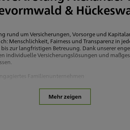
evormwald & Hückesw
tung rund um Versicherungen, Vorsorge und Kapital
uch: Menschlichkeit, Fairness und Transparenz in je
h bis zur langfristigen Betreuung. Dank unserer en
en individuelle Versicherungslösungen und maßge
ssen.
engagiertes Familienunternehmen
sungen von der privaten Absicherung bis zur gewe
Radevormwald und Hückeswagen
Mehr zeigen