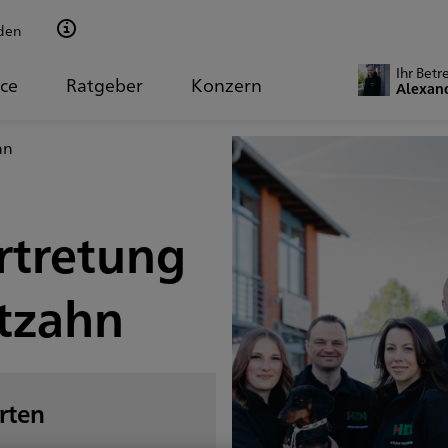
den
Ihr Betr
ice
Ratgeber
Konzern
Alexan
hn
rtretung
tzahn
rten