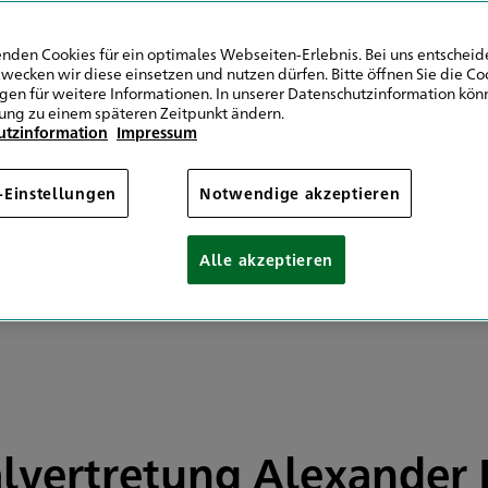
9 2195 9298670
Bockhackerstraße 1
9 2195 92986711
42499 Hückeswagen
nden Cookies für ein optimales Webseiten-Erlebnis. Bei uns entscheide
wecken wir diese einsetzen und nutzen dürfen. Bitte öffnen Sie die Co
ngen für weitere Informationen. In unserer Datenschutzinformation könn
Mail senden
Route planen
ung zu einem späteren Zeitpunkt ändern.
utzinformation
Impressum
hr
08:30 - 17:00
Montag
Jetzt geöffnet
Schließt um
08:30 - 17:00
Dienstag
-Einstellungen
Notwendige akzeptieren
08:30 - 17:00
Mittwoch
08:30 - 17:00
Donnerstag
Alle akzeptieren
08:30 - 13:00
Freitag
Samstag
Sonntag
 Vereinbarung
Sow
lvertretung Alexander 