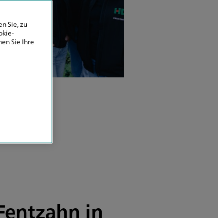
+49 2192 8597820
+49 2195 92986711
n Sie, zu
okie-
en Sie Ihre
E-Mail senden
 13:00 Uhr
09:00 - 13:00
13:00 - 17:00
09:00 - 13:00
13:00 - 17:00
09:00 - 13:00
ie nach Vereinbarung
Fentzahn in