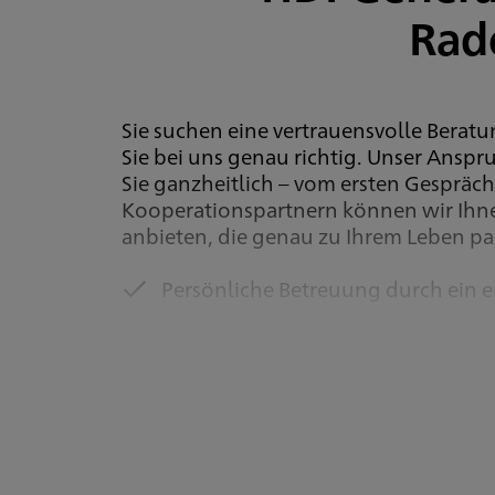
Rad
Sie suchen eine vertrauensvolle Bera
Sie bei uns genau richtig. Unser Anspr
Sie ganzheitlich – vom ersten Gespräc
Kooperationspartnern können wir Ihn
anbieten, die genau zu Ihrem Leben pa
Persönliche Betreuung durch ein 
Maßgeschneiderte Versicherungslö
Experten für Versicherungen in 