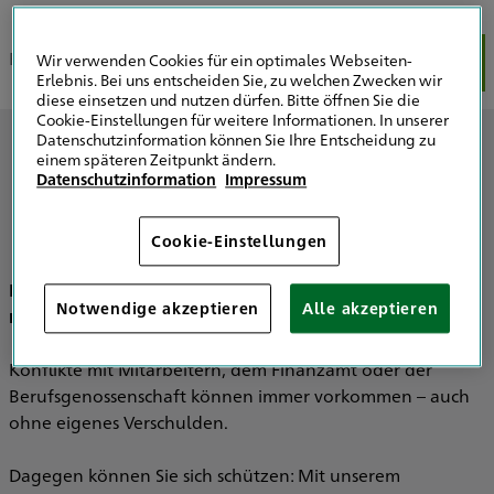
Erklärfilm
Produktaufbau
Einzel-Bausteine
Ergänzu
Wir verwenden Cookies für ein optimales Webseiten-
Erlebnis. Bei uns entscheiden Sie, zu welchen Zwecken wir
diese einsetzen und nutzen dürfen. Bitte öffnen Sie die
Cookie-Einstellungen für weitere Informationen. In unserer
Datenschutzinformation können Sie Ihre Entscheidung zu
So individuell wie Ihr Unternehmen - Ihr
einem späteren Zeitpunkt ändern.
Firmenrechtsschutz
Datenschutzinformation
Impressum
Cookie-Einstellungen
Ihr Unternehmen wächst, die Geschäfte laufen gut. Doch
Notwendige akzeptieren
Alle akzeptieren
mit dem Erfolg steigen auch die Risiken:
Konflikte mit Mitarbeitern, dem Finanzamt oder der
Berufsgenossenschaft können immer vorkommen – auch
ohne eigenes Verschulden.
Dagegen können Sie sich schützen: Mit unserem