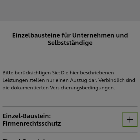
Einzelbausteine für Unternehmen und
Selbstständige
Bitte berücksichtigen Sie: Die hier beschriebenen
Leistungen stellen nur einen Auszug dar. Verbindlich sind
die dokumentierten Versicherungsbedingungen.
Einzel-Baustein:
Firmenrechtsschutz
Öffnen
Ihr Firmenrechtsschutz bietet Ihnen auch ein sicheres Netz rund um Angelegenheiten des Datenschutz-, Sozial- und Verwaltungsrechts sowie gegen den Vorwurf einer Straftat. Bis zu einer Versicherungssumme von 1.000.000 Euro. Optional auch mit dem Ergänzungs-Baustein JurWay Gewerbe (siehe Zusatzbausteine).