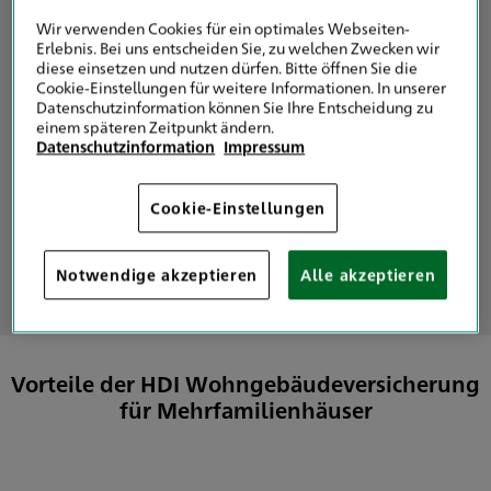
Wir verwenden Cookies für ein optimales Webseiten-
Maßgeschneiderter Schutz
durch individuelle
Erlebnis. Bei uns entscheiden Sie, zu welchen Zwecken wir
Absicherungsmöglichkeiten
diese einsetzen und nutzen dürfen. Bitte öffnen Sie die
Cookie-Einstellungen für weitere Informationen. In unserer
Schadenersatz zum Neuwert
, Wiederaufbau bzw.
Datenschutzinformation können Sie Ihre Entscheidung zu
Reparatur der versicherten Sachen im Rahmen der
einem späteren Zeitpunkt ändern.
gleitenden Neuwertversicherung in gleicher Art und
Datenschutzinformation
Impressum
Güte
Mitversicherung
von Nebengebäuden und
Cookie-Einstellungen
Grundstücksbestandteilen
Notwendige akzeptieren
Alle akzeptieren
Vorteile der HDI Wohngebäudeversicherung
für Mehrfamilienhäuser