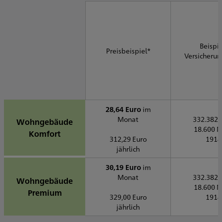
Beispie
Preisbeispiel*
Versicheru
28,64 Euro
im
Monat
332.382 
Wohngebäude
18.600 
Komfort
312,29 Euro
1914
jährlich
30,19 Euro
im
Monat
332.382 
Wohngebäude
18.600 
Premium
329,00 Euro
1914
jährlich