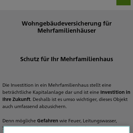
Wohngebäudeversicherung für
Mehrfamilienhäuser
Schutz für Ihr Mehrfamilienhaus
Die Investition in ein Mehrfamilienhaus stellt eine
beträchtliche Kapitalanlage dar und ist eine
Investition in
Ihre Zukunft
. Deshalb ist es umso wichtiger, dieses Objekt
auch umfassend abzusichern.
Denn mögliche
Gefahren
wie Feuer, Leitungswasser,
Sturm, Hagel oder Blitzschlag sind nicht zu unterschätzen.