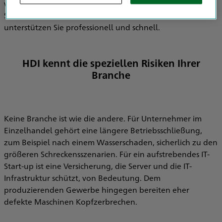
wie Sie es brauchen. Wenn es dann einmal zu einem
Schadenfall kommt, sind wir an Ihrer Seite und
unterstützen Sie professionell und schnell.
HDI kennt die speziellen Risiken Ihrer
Branche
Keine Branche ist wie die andere. Für Unternehmer im
Einzelhandel gehört eine längere Betriebsschließung,
zum Beispiel nach einem Wasserschaden, sicherlich zu den
größeren Schreckensszenarien. Für ein aufstrebendes IT-
Start-up ist eine Versicherung, die Server und die IT-
Infrastruktur schützt, von Bedeutung. Dem
produzierenden Gewerbe hingegen bereiten eher
defekte Maschinen Kopfzerbrechen.