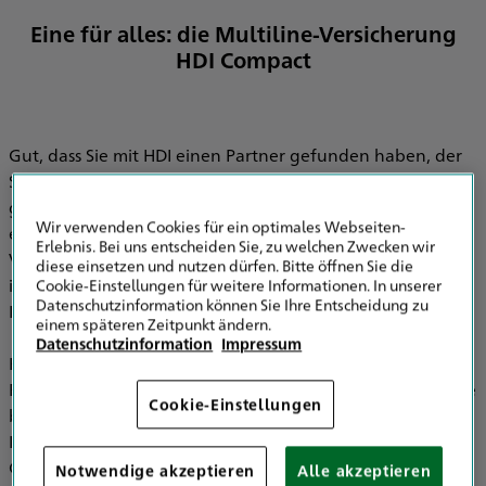
Eine für alles: die Multiline-Versicherung
HDI Compact
Gut, dass Sie mit HDI einen Partner gefunden haben, der
Sie und Ihr Unernehmen entsprechend absichert und
genau auf die Bedürfnisse Ihres Unternehmens eingeht –
Wir verwenden Cookies für ein optimales Webseiten-
einfach und transparent. Mit HDI Compact: die Multiline-
Erlebnis. Bei uns entscheiden Sie, zu welchen Zwecken wir
Versicherung für die Absicherung Ihres Business. Und alles
diese einsetzen und nutzen dürfen. Bitte öffnen Sie die
in nur einem Vertrag. Flexibel und maßgeschneidert für
Cookie-Einstellungen für weitere Informationen. In unserer
Datenschutzinformation können Sie Ihre Entscheidung zu
Ihr Business.
einem späteren Zeitpunkt ändern.
Datenschutzinformation
Impressum
HDI Compact sorgt für die Absicherung der relevanten
Risiken in Ihrem betrieblichen Alltag. Einen Alltag, den Sie
Cookie-Einstellungen
bestens kennen. Sie sind der Experte und niemand kennt
Ihr Unternehmen besser als Sie. Das ist der Ansatz unserer
Gewerbeversicherung, mit der wir Sie exakt so absichern,
Notwendige akzeptieren
Alle akzeptieren