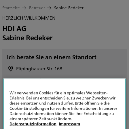
Startseite
Betreuer
Sabine-Redeker
HERZLICH WILLKOMMEN
HDI AG
Sabine Redeker
Ich berate Sie an einem Standort
Päpinghauser Str. 168
32423 Minden
Route planen
Wir verwenden Cookies für ein optimales Webseiten-
Erlebnis. Bei uns entscheiden Sie, zu welchen Zwecken wir
+49 571 3880648
diese einsetzen und nutzen dürfen. Bitte öffnen Sie die
Cookie-Einstellungen für weitere Informationen. In unserer
Datenschutzinformation können Sie Ihre Entscheidung zu
+49 571 3880647
einem späteren Zeitpunkt ändern.
Datenschutzinformation
Impressum
E-Mail senden