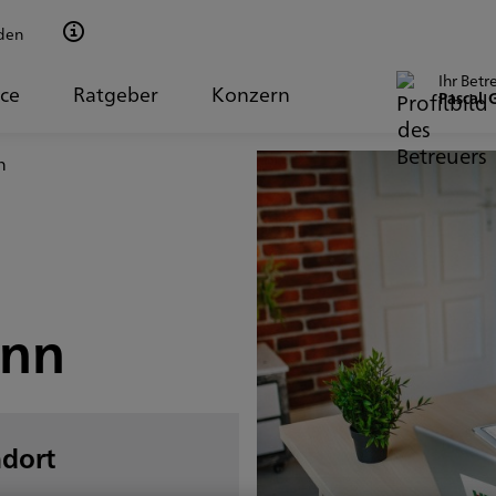
den
Ihr Betr
ice
Ratgeber
Konzern
Pascal
n
ann
ndort