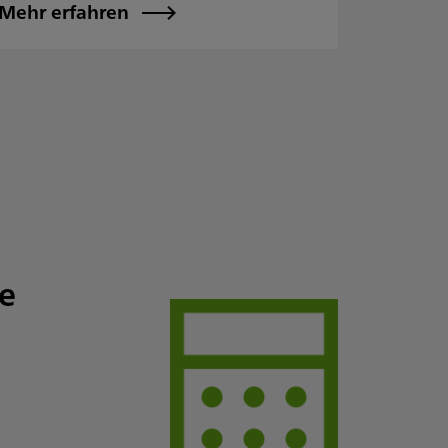
Mehr erfahren
e
Privatk
E-Bike