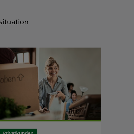
situation
1
/
21
Privatkunden