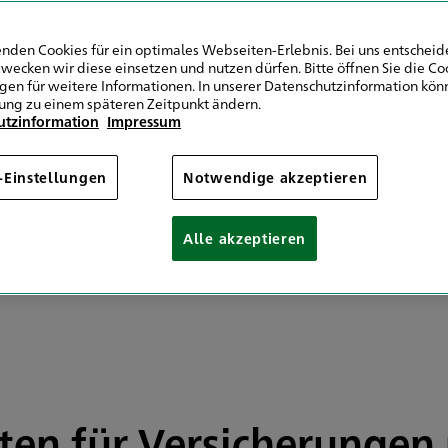
9 561 7293214
9 511 6451152842
nden Cookies für ein optimales Webseiten-Erlebnis. Bei uns entscheide
wecken wir diese einsetzen und nutzen dürfen. Bitte öffnen Sie die Co
ngen für weitere Informationen. In unserer Datenschutzinformation könn
Mail senden
ung zu einem späteren Zeitpunkt ändern.
utzinformation
Impressum
09:00 - 18:00
09:00 - 18:00
-Einstellungen
Notwendige akzeptieren
09:00 - 18:00
09:00 - 18:00
Alle akzeptieren
09:00 - 16:00
sten für Versicherunge