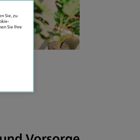
n Sie, zu
okie-
en Sie Ihre
n und Vorsorge