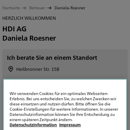
Startseite
Betreuer
Daniela-Roesner
HERZLICH WILLKOMMEN
HDI AG
Daniela Roesner
Ich berate Sie an einem Standort
Heilbronner Str. 158
70191 Stuttgart
Route planen
Wir verwenden Cookies für ein optimales Webseiten-
Erlebnis. Bei uns entscheiden Sie, zu welchen Zwecken wir
+49 7954 925672
diese einsetzen und nutzen dürfen. Bitte öffnen Sie die
Cookie-Einstellungen für weitere Informationen. In unserer
Datenschutzinformation können Sie Ihre Entscheidung zu
+49 7954 925658
einem späteren Zeitpunkt ändern.
Datenschutzinformation
Impressum
E-Mail senden