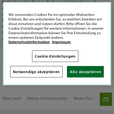
Prokscha in der Region Aachen und Umgebung als
erfahrener Versicherungsexperte zur Seite. Ich komme zu
Ihnen vor Ort, damit wir in einem persönlichen Gespräch
Wir verwenden Cookies für ein optimales Webseiten-
Erlebnis. Bei uns entscheiden Sie, zu welchen Zwecken wir
Ihren realen Versicherungsbedarf ermitteln. Meine
diese einsetzen und nutzen dürfen. Bitte öffnen Sie die
Kernkompetenz liegt im Bereich der Firmenversicherung
Cookie-Einstellungen für weitere Informationen. In unserer
im Region Aachen. Hier biete ich Unternehmen jeder
Datenschutzinformation können Sie Ihre Entscheidung zu
einem späteren Zeitpunkt ändern.
Größe sowie Freiberuflern eine passgenaue Lösung zur
Datenschutzinformation
Impressum
Existenzsicherung und Vorsorge.
Cookie-Einstellungen
Firmenkunden
Freie Berufe
Mehr zeigen
Notwendige akzeptieren
Alle akzeptieren
Baufinanzierung
Über mich
Meine Schwerpunkte
Meine Fachartikel