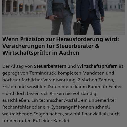
Wenn Präzision zur Herausforderung wird:
Versicherungen für Steuerberater &
Wirtschaftsprüfer in Aachen
n
e
I
Der Alltag von
Steuerberatern
und
Wirtschaftsprüfern
ist
R
geprägt von Termindruck, komplexen Mandaten und
T
höchster fachlicher Verantwortung. Zwischen Zahlen,
S
Fristen und sensiblen Daten bleibt kaum Raum für Fehler
H
– und doch lassen sich Risiken nie vollständig
ausschließen. Ein technischer Ausfall, ein unbemerkter
Rechenfehler oder ein Cyberangriff können schnell
weitreichende Folgen haben, sowohl finanziell als auch
für den guten Ruf einer Kanzlei.
b