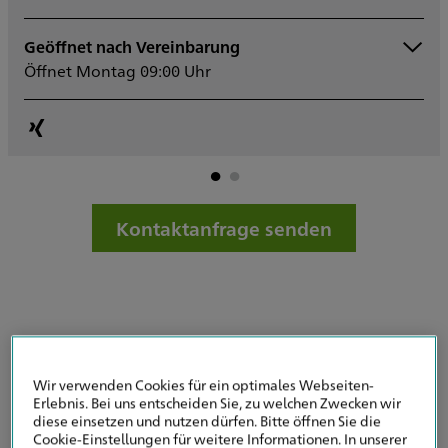
Geöffnet nach Vereinbarung
Montag
09:00 - 17:00
Ge
Öffnet Montag 09:00 Uhr
Dienstag
09:00 - 17:00
Öf
Mittwoch
09:00 - 17:00
Donnerstag
09:00 - 17:00
Freitag
09:00 - 15:00
F
Samstag
Sonntag
Sowie nach Vereinbarung
Kontaktanfrage senden
Ihr Partner für Vorsorge und Versicherung in
Wir verwenden Cookies für ein optimales Webseiten-
Erlebnis. Bei uns entscheiden Sie, zu welchen Zwecken wir
Karben, Dreieich & Umgebung
diese einsetzen und nutzen dürfen. Bitte öffnen Sie die
Cookie-Einstellungen für weitere Informationen. In unserer