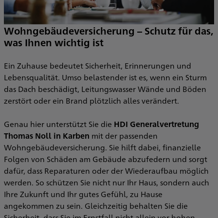
Wohngebäudeversicherung – Schutz für das,
was Ihnen wichtig ist
H
w
Ein Zuhause bedeutet Sicherheit, Erinnerungen und
V
Lebensqualität. Umso belastender ist es, wenn ein Sturm
u
E
das Dach beschädigt, Leitungswasser Wände und Böden
zerstört oder ein Brand plötzlich alles verändert.
D
M
Genau hier unterstützt Sie die
HDI Generalvertretung
d
Thomas Noll in Karben
mit der passenden
Wohngebäudeversicherung. Sie hilft dabei, finanzielle
I
Folgen von Schäden am Gebäude abzufedern und sorgt
dafür, dass Reparaturen oder der Wiederaufbau möglich
werden. So schützen Sie nicht nur Ihr Haus, sondern auch
Ihre Zukunft und Ihr gutes Gefühl, zu Hause
angekommen zu sein. Gleichzeitig behalten Sie die
Sicherheit, dass Sie im Ernstfall nicht allein vor hohen