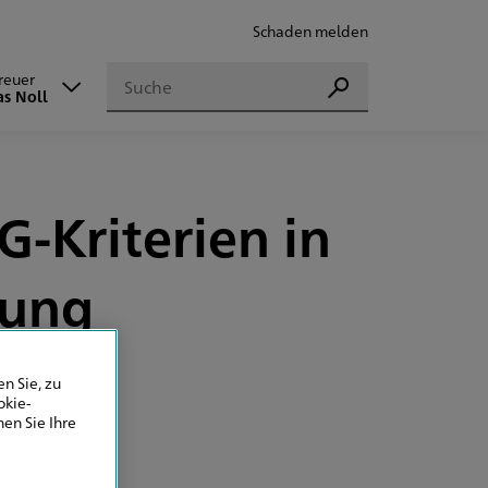
Schaden melden
Suchen
treuer
Suchen
s Noll
-Kriterien in
tung
n Sie, zu
okie-
en Sie Ihre