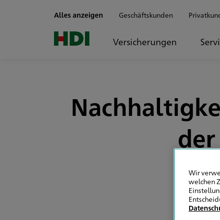
Zum Seiteninhalt springen
Alles anzeigen
Geschäftskunden
Privatkun
Versicherungen
Serv
Nachhaltigke
der
Wir verwe
welchen Z
Einstellu
Entscheid
Datensch