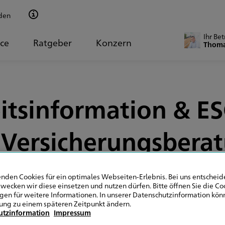
den
Ihr Be
ice
Ratgeber
Konzern
Thoma
itsinformation & ESG
 Versicherungsbera
nden Cookies für ein optimales Webseiten-Erlebnis. Bei uns entscheide
wecken wir diese einsetzen und nutzen dürfen. Bitte öffnen Sie die Co
ngen für weitere Informationen. In unserer Datenschutzinformation könn
Allgemein
ung zu einem späteren Zeitpunkt ändern.
utzinformation
Impressum