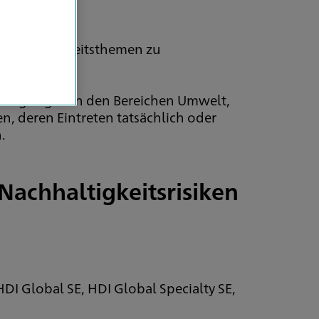
 Nachhaltigkeitsthemen zu
Bedingungen in den Bereichen Umwelt,
, deren Eintreten tatsächlich oder
.
Nachhaltigkeitsrisiken
g
DI Global SE, HDI Global Specialty SE,