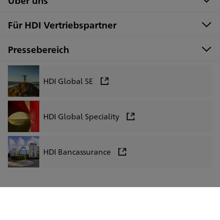
Über uns
Für HDI Vertriebspartner
Pressebereich
HDI Global SE
HDI Global Speciality
HDI Bancassurance
LinkedIn
Facebook
Instagram
Xing