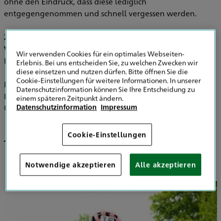
ohne den Eindruck, dass diese lediglich
entgegengenommen und schnell vergessen werden.
Zusätzlich stellen wir
exklusive Vorträge
und
Veranstaltungen kostenfrei zur Verfügung
, um die
Wir verwenden Cookies für ein optimales Webseiten-
Effektivität Ihres
Benefit-Systems
weiter zu steigern.
Erlebnis. Bei uns entscheiden Sie, zu welchen Zwecken wir
diese einsetzen und nutzen dürfen. Bitte öffnen Sie die
Cookie-Einstellungen für weitere Informationen. In unserer
Mit diesem einzigartigen und strukturierten Ansatz wird
Datenschutzinformation können Sie Ihre Entscheidung zu
Mitarbeiterbindung zu einem strategischen Vorteil für Ihr
einem späteren Zeitpunkt ändern.
Datenschutzinformation
Impressum
Unternehmen.
Cookie-Einstellungen
Talente finden und binden
Notwendige akzeptieren
Alle akzeptieren