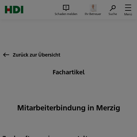
Zum Seiteninhalt springen
Suc
Schaden melden
Ihr Betreuer
Suche
Menü
Zurück zur Übersicht
Fachartikel
Mitarbeiterbindung in Merzig