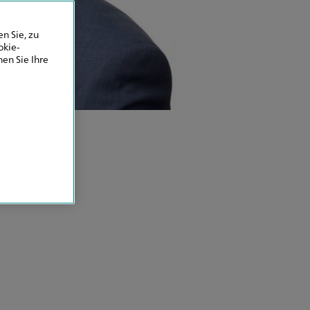
n Sie, zu
okie-
en Sie Ihre