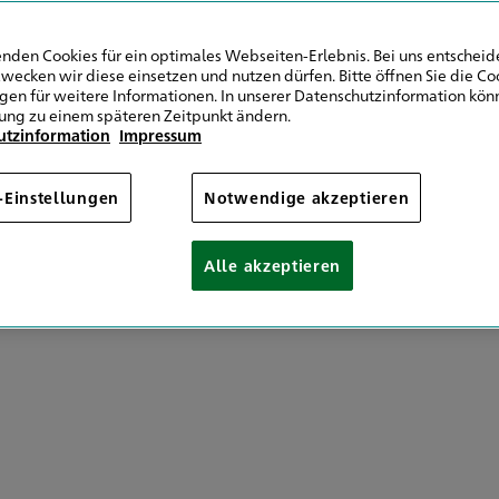
tandort
nden Cookies für ein optimales Webseiten-Erlebnis. Bei uns entscheide
wecken wir diese einsetzen und nutzen dürfen. Bitte öffnen Sie die Co
9 4191 9539098
ngen für weitere Informationen. In unserer Datenschutzinformation könn
ung zu einem späteren Zeitpunkt ändern.
9 4191 9574145
utzinformation
Impressum
Mail senden
-Einstellungen
Notwendige akzeptieren
Alle akzeptieren