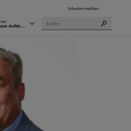
Schaden melden
Suchen
euer
Suchen
aase Aufderheide