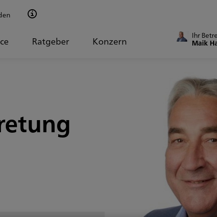
den
Ihr Betr
ice
Ratgeber
Konzern
Maik H
retung