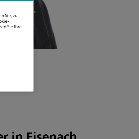
n Sie, zu
okie-
en Sie Ihre
er in Eisenach