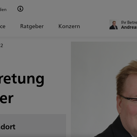
den
Ihr Betr
ice
Ratgeber
Konzern
Andrea
r2
retung
er
ndort