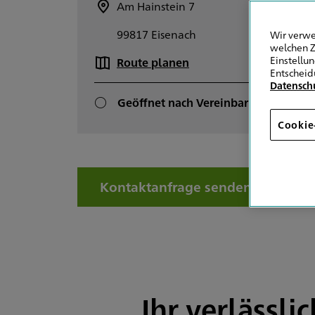
Am Hainstein 7
+4
99817 Eisenach
+4
Wir verwe
welchen Z
Einstellu
Route planen
E-
Entscheid
Datensch
Geöffnet nach Vereinbarung
Cookie
Kontaktanfrage senden
Ihr verlässli