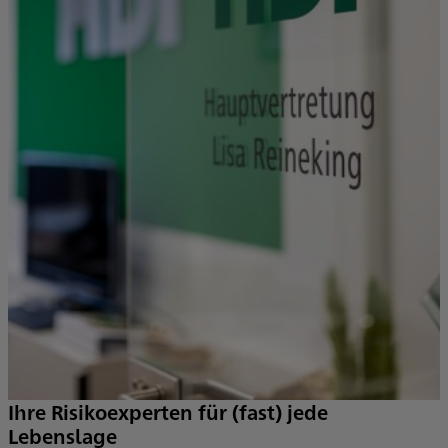
W
V
s
e
Ihre Risikoexperten für (fast) jede
Lebenslage