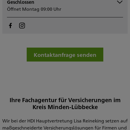
Geschlossen
Montag
09:00 - 17:00
Öffnet Montag 09:00 Uhr
Dienstag
09:00 - 17:00
Mittwoch
09:00 - 17:00
Donnerstag
09:00 - 17:00
Freitag
09:00 - 14:00
Samstag
Sonntag
Kontaktanfrage senden
Ihre Fachagentur für Versicherungen im
Kreis Minden-Lübbecke
Wir bei der HDI Hauptvertretung Lisa Reineking setzen auf
maßgeschneiderte Versicherungslösungen für Firmen und