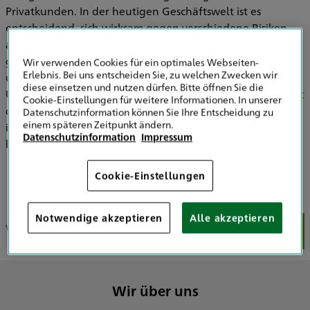
Privatkunden. In der heutigen Geschäftswelt ist es
entscheidend, sich wirksam gegen verschiedene Risiken
abzusichern und gleichzeitig finanzielle Stabilität zu
gewährleisten. Für Unternehmen, Architekten, Ingenieure
Wir verwenden Cookies für ein optimales Webseiten-
Erlebnis. Bei uns entscheiden Sie, zu welchen Zwecken wir
und Privatpersonen im Kreis Minden-Lübbecke und
diese einsetzen und nutzen dürfen. Bitte öffnen Sie die
Umgebung sind wir nun die kompetente Anlaufstelle. Seit
Cookie-Einstellungen für weitere Informationen. In unserer
dem 1. November 2023 bieten wir unseren Kunden
Datenschutzinformation können Sie Ihre Entscheidung zu
einem späteren Zeitpunkt ändern.
individuelle Versicherungs- und Finanzlösungen und
Datenschutzinformation
Impressum
beraten Sie umfassend.
Cookie-Einstellungen
Notwendige akzeptieren
Alle akzeptieren
Wir über uns
Unser Team
Unsere Schwerpunkte
Uns
Wir über uns