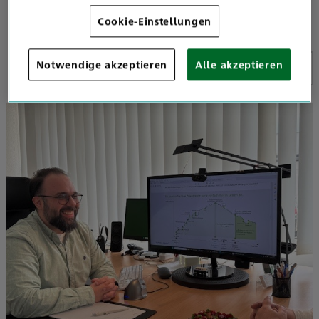
Cookie-Einstellungen
Notwendige akzeptieren
Alle akzeptieren
1
/
4
V
G