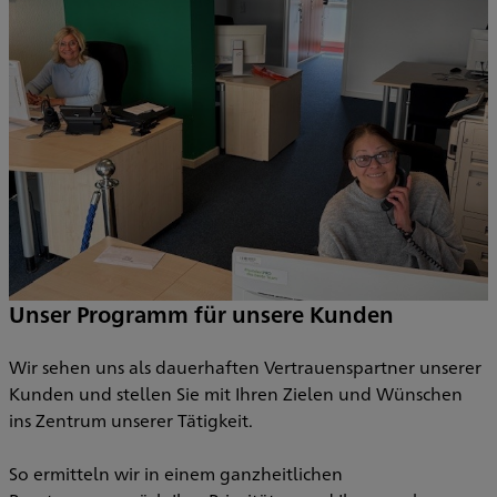
Unser Programm für unsere Kunden
rf
D
i
Wir sehen uns als dauerhaften Vertrauenspartner unserer
S
Kunden und stellen Sie mit Ihren Zielen und Wünschen
d
ins Zentrum unserer Tätigkeit.
B
So ermitteln wir in einem ganzheitlichen
A