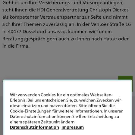
Geht es um Ihre Versicherungs- und Vorsorgeanliegen,
steht Ihnen die HDI Generalvertretung Christoph Dierkes
als kompetenter Vertrauenspartner zur Seite und nimmt
sich Ihrer Themen zuverlässig an. In der Venloer Straße 16
in 40477 Düsseldorf ansässig, kommen wir für ein
Beratungsgespräch gern auch zu Ihnen nach Hause oder
in die Firma.
Wir über uns
Unser Team
Unsere Schwerpunkte
Uns
Wir verwenden Cookies für ein optimales Webseiten-
Erlebnis. Bei uns entscheiden Sie, zu welchen Zwecken wir
diese einsetzen und nutzen dürfen. Bitte öffnen Sie die
Wir über uns
Cookie-Einstellungen für weitere Informationen. In unserer
Datenschutzinformation können Sie Ihre Entscheidung zu
einem späteren Zeitpunkt ändern.
Wir sind Ihre Spezialisten für Versicherung, Vorsorge und
Datenschutzinformation
Impressum
Risikomanagement