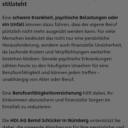
stillsteht
Eine
schwere Krankheit, psychische Belastungen oder
A
ein Unfall
können dazu führen, dass der eigene Beruf
H
plötzlich nicht mehr ausgeübt werden kann. Für viele
b
Menschen bedeutet das nicht nur eine persönliche
Herausforderung, sondern auch finanzielle Unsicherheit,
da laufende Kosten und Verpflichtungen weiterhin
a
bestehen bleiben. Gerade psychische Erkrankungen
zählen heute zu den häufigsten Ursachen für eine
e
Berufsunfähigkeit und können jeden treffen –
I
unabhängig von Alter oder Beruf.
V
Eine
Berufsunfähigkeitsversicherung
hilft dabei, Ihr
.
Einkommen abzusichern und finanzielle Sorgen im
V
Ernstfall zu reduzieren.
k
W
Die
HDI AG Bernd Schlicker in Nürnberg
unterstützt Sie
I
dabei, die passende Absicherung für Ihre persönliche und