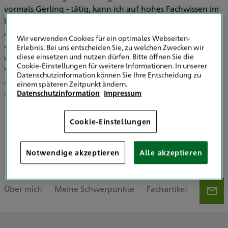
vormals Gerling - tätig, kann ich auf hohes Fachwissen im
Bereich der technisch-wissenschaftlichen Berufe sowie der
Absicherung von Freien Berufen zurückgreifen. Speziell
Wir verwenden Cookies für ein optimales Webseiten-
Architekten und Ingenieure, aber auch Sachverständige
Erlebnis. Bei uns entscheiden Sie, zu welchen Zwecken wir
diese einsetzen und nutzen dürfen. Bitte öffnen Sie die
und Gutachter, können von attraktiven
Cookie-Einstellungen für weitere Informationen. In unserer
Versicherungslösungen profitieren, die Sie rundum
Datenschutzinformation können Sie Ihre Entscheidung zu
optimal absichern. Nach vorheriger Terminvereinbarung
einem späteren Zeitpunkt ändern.
Datenschutzinformation
Impressum
komme ich gern zu Ihnen nach Hause oder in Ihre Firma,
sodass wir gemeinsam eine passende Versicherungslösung
für Sie finden können. Kontaktieren Sie mich gern für ein
Cookie-Einstellungen
persönliches Gespräch!
Mehr zeigen
Notwendige akzeptieren
Alle akzeptieren
Über mich
Meine Schwerpunkte
Fachartikel
Meine 