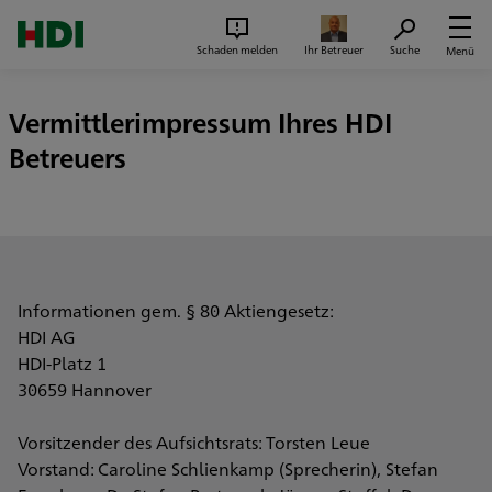
Zum Seiteninhalt springen
Suc
Schaden melden
Ihr Betreuer
Suche
Menü
Vermittlerimpressum Ihres HDI
Betreuers
Informationen gem. § 80 Aktiengesetz:
HDI AG
HDI-Platz 1
30659 Hannover
Vorsitzender des Aufsichtsrats: Torsten Leue
Vorstand: Caroline Schlienkamp (Sprecherin), Stefan