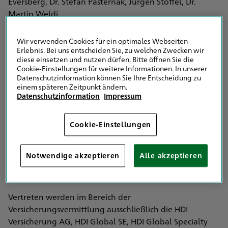
Eversberg, Dr. Stefan Pasternak, Jürgen Stoffel, Dr.
Martin Weldi
Handelsregister: Sitz Hannover;
HR Hannover B 60722
Wir verwenden Cookies für ein optimales Webseiten-
USt-ID-Nr. DE 813832856
Erlebnis. Bei uns entscheiden Sie, zu welchen Zwecken wir
diese einsetzen und nutzen dürfen. Bitte öffnen Sie die
Cookie-Einstellungen für weitere Informationen. In unserer
Versicherungsvertreter mit Erlaubnis nach § 34d Abs. 1
Datenschutzinformation können Sie Ihre Entscheidung zu
Gewerbeordnung (GewO)
einem späteren Zeitpunkt ändern.
Datenschutzinformation
Impressum
Eingetragen in das Vermittlerregister nach § 34d Abs. 10
Satz 1 GewO
Vermittlerregister Registernummer: D-9EQ3-TCDYC-97
Cookie-Einstellungen
Industrie- und Handelskammer Hannover
Notwendige akzeptieren
Alle akzeptieren
Schiffgraben 49
30175 Hannover
Vertreten werden im Bereich der
Versicherungsvermittlung ausschließlich die HDI
Versicherung AG, HDI Global SE, HDI Global Specialty