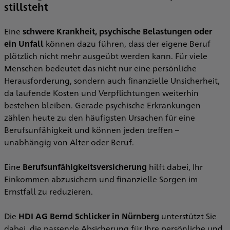
stillsteht
Eine
schwere Krankheit, psychische Belastungen oder
A
ein Unfall
können dazu führen, dass der eigene Beruf
H
plötzlich nicht mehr ausgeübt werden kann. Für viele
b
Menschen bedeutet das nicht nur eine persönliche
Herausforderung, sondern auch finanzielle Unsicherheit,
da laufende Kosten und Verpflichtungen weiterhin
a
bestehen bleiben. Gerade psychische Erkrankungen
zählen heute zu den häufigsten Ursachen für eine
e
Berufsunfähigkeit und können jeden treffen –
I
unabhängig von Alter oder Beruf.
V
Eine
Berufsunfähigkeitsversicherung
hilft dabei, Ihr
.
Einkommen abzusichern und finanzielle Sorgen im
V
Ernstfall zu reduzieren.
k
W
Die
HDI AG Bernd Schlicker in Nürnberg
unterstützt Sie
I
dabei, die passende Absicherung für Ihre persönliche und