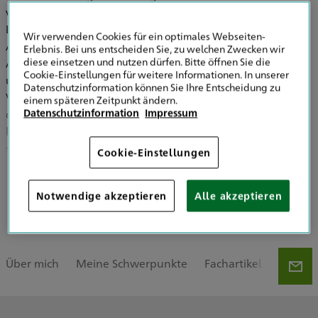
vormals Gerling - tätig, kann ich auf hohes Fachwissen im
Bereich der technisch-wissenschaftlichen Berufe sowie der
Wir verwenden Cookies für ein optimales Webseiten-
Absicherung von Freien Berufen zurückgreifen. Speziell
Erlebnis. Bei uns entscheiden Sie, zu welchen Zwecken wir
diese einsetzen und nutzen dürfen. Bitte öffnen Sie die
Architekten und Ingenieure, aber auch Sachverständige
Cookie-Einstellungen für weitere Informationen. In unserer
und Gutachter, können von attraktiven
Datenschutzinformation können Sie Ihre Entscheidung zu
Versicherungslösungen profitieren, die Sie rundum
einem späteren Zeitpunkt ändern.
Datenschutzinformation
Impressum
optimal absichern. Nach vorheriger Terminvereinbarung
komme ich gern zu Ihnen nach Hause oder in Ihre Firma,
sodass wir gemeinsam eine passende Versicherungslösung
Cookie-Einstellungen
für Sie finden können. Kontaktieren Sie mich gern für ein
persönliches Gespräch!
Mehr zeigen
Notwendige akzeptieren
Alle akzeptieren
Über mich
Meine Schwerpunkte
Fachartikel
Meine 