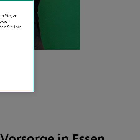
n Sie, zu
okie-
en Sie Ihre
 Vorsorge in Essen