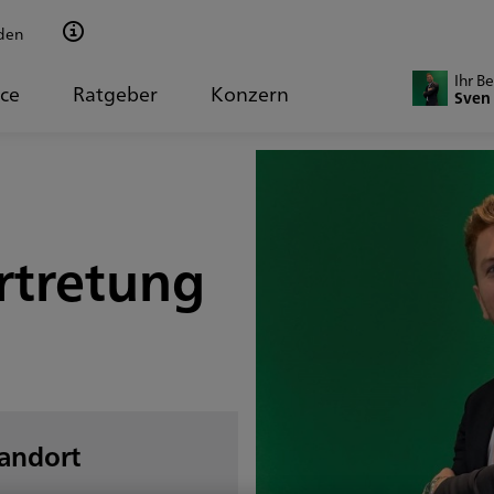
den
Ihr B
ice
Ratgeber
Konzern
Sven
rtretung
tandort