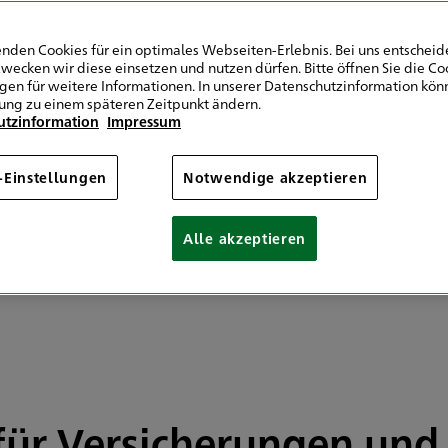
9 201 8945700
Mail senden
nden Cookies für ein optimales Webseiten-Erlebnis. Bei uns entscheide
wecken wir diese einsetzen und nutzen dürfen. Bitte öffnen Sie die Co
ngen für weitere Informationen. In unserer Datenschutzinformation könn
ung zu einem späteren Zeitpunkt ändern.
utzinformation
Impressum
ontag 10:00 Uhr
10:00 - 17:00
10:00 - 17:00
-Einstellungen
Notwendige akzeptieren
10:00 - 17:00
10:00 - 17:00
Alle akzeptieren
10:00 - 14:00
 Vereinbarung
 für Versicherungen und