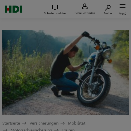
Zum Seiteninhalt springen
Suc
Betreuer finden
Schaden melden
Suche
Menü
Startseite
Versicherungen
Mobilität
Motorradversicherung
Touren