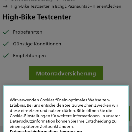
High-Bike Testcenter in Ischgl, Paznauntal – Hier entdecken
High-Bike Testcenter
Probefahrten
Günstige Konditionen
Empfehlungen
Motorradversicherung
Wir verwenden Cookies für ein optimales Webseiten-
Erlebnis. Bei uns entscheiden Sie, zu welchen Zwecken wir
diese einsetzen und nutzen dürfen. Bitte öffnen Sie die
Konditionen
Video
Downloads
Cookie-Einstellungen für weitere Informationen. In unserer
Datenschutzinformation können Sie Ihre Entscheidung zu
einem späteren Zeitpunkt ändern.
Datenschutzinformation
Impressum