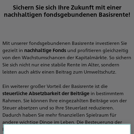
Sichern Sie sich Ihre Zukunft mit einer
nachhaltigen fondsgebundenen Basisrente!
Mit unserer fondsgebundenen Basisrente investieren Sie
gezielt in
nachhaltige Fonds
und profitieren gleichzeitig
von den Wachstumschancen der Kapitalmärkte. So sichern
Sie sich nicht nur eine stabile Rente im Alter, sondern
leisten auch aktiv einen Beitrag zum Umweltschutz.
Ein weiterer großer Vorteil der Basisrente ist die
steuerliche Absetzbarkeit der Beiträge
in bestimmtem
Rahmen. Sie können Ihre eingezahlten Beiträge von der
Steuer absetzen und so Ihre Steuerlast reduzieren.
Dadurch haben Sie mehr finanziellen Spielraum für
andere wichtige Dinge im Leben. Die Besteuerung der
Basisrente erfolgt erst im Ruhestand – und da Ihre