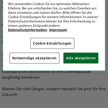
Einkünfte im Alter in der Regel niedriger sind als im
Wir verwenden Cookies für ein optimales Webseiten-
Berufsleben, zahlen Sie meist weniger Steuern als heute.
Erlebnis. Bei uns entscheiden Sie, zu welchen Zwecken wir
diese einsetzen und nutzen dürfen. Bitte öffnen Sie die
Cookie-Einstellungen für weitere Informationen. In unserer
Zusätzlich bietet CleverInvest Green die Möglichkeit, eine
Datenschutzinformation können Sie Ihre Entscheidung zu
Berufsunfähigkeitsrente
einzuschließen. Damit sind Sie
einem späteren Zeitpunkt ändern.
Datenschutzinformation
Impressum
auch im Fall einer gesundheitlich bedingten
Erwerbsunfähigkeit finanziell abgesichert – ein wichtiger
Baustein für Ihre ganzheitliche Vorsorge.
Cookie-Einstellungen
Gerade bei steigenden Lebenshaltungskosten ist eine
Notwendige akzeptieren
Alle akzeptieren
solide Altersversorgung unverzichtbar. Mit der Basisrente
tragen Sie zu Ihrer besseren finanziellen Stabilität im
Ruhestand bei und können so Ihre Lebensqualität
langfristig bewahren.
Warten Sie nicht länger, sondern handeln Sie jetzt für Ihre
Zukunft!