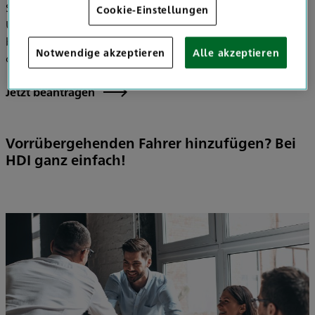
Sie benötigen eine Bescheinigung für den nächsten
Cookie-Einstellungen
Urlaub oder ein Duplikat einer Versicherungspolice? Dann
beantragen Sie Ihre Bescheinigungen ganz bequem
Notwendige akzeptieren
Alle akzeptieren
online.
Jetzt beantragen
Vorrübergehenden Fahrer hinzufügen? Bei
HDI ganz einfach!