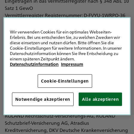
Eingetragen in das Vermittlerregister nach § 34d Abs. 10
Satz 1 GewO
Vermittlerregister Registernummer: D-FVYU-1WRPO-36
>
Erlaubnis und Registerbehörde:
Wir verwenden Cookies für ein optimales Webseiten-
IHK für München und Oberbayern
Erlebnis. Bei uns entscheiden Sie, zu welchen Zwecken wir
diese einsetzen und nutzen dürfen. Bitte öffnen Sie die
Balanstrasse 55 - 59
Cookie-Einstellungen für weitere Informationen. In unserer
81541 München
Datenschutzinformation können Sie Ihre Entscheidung zu
einem späteren Zeitpunkt ändern.
Datenschutzinformation
Impressum
Die Erlaubnisbehörde ist auch die Registerbehörde.
Vertreten werden im Bereich der
Cookie-Einstellungen
Versicherungsvermittlung ausschließlich die HDI
Versicherung AG, HDI Global SE, HDI Global Specialty
Notwendige akzeptieren
Alle akzeptieren
SE, HDI Lebensversicherung AG, HDI Pensionsfonds AG,
HDI Pensionskasse AG sowie die Kooperationspartner
ROLAND Rechtsschutz-Versicherungs-AG, ROLAND
Schutzbrief-Versicherung AG, Atradius
Kreditversicherung, DKV Deutsche Krankenversicherung