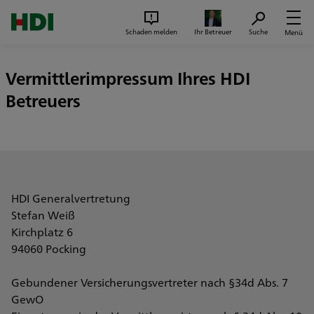
Zum Seiteninhalt springen
Suc
Schaden melden
Ihr Betreuer
Suche
Menü
Vermittlerimpressum Ihres HDI
Betreuers
HDI Generalvertretung
Stefan Weiß
Kirchplatz 6
94060 Pocking
Gebundener Versicherungsvertreter nach §34d Abs. 7
GewO