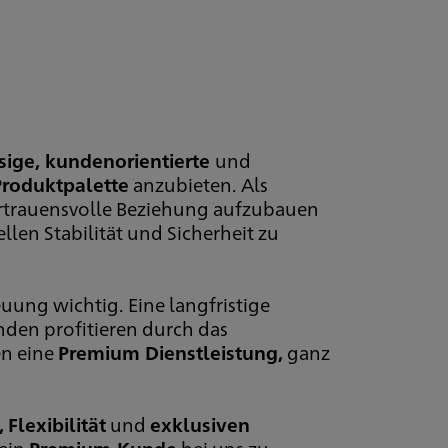
sige, kundenorientierte
und
Produktpalette
anzubieten. Als
vertrauensvolle Beziehung aufzubauen
len Stabilität und Sicherheit zu
uung wichtig. Eine langfristige
nden profitieren durch das
en eine
Premium Dienstleistung,
ganz
,
Flexibilität
und
exklusiven
 ein
Premium-Kunde
bei uns zu