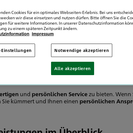
nden Cookies für ein optimales Webseiten-Erlebnis. Bei uns entscheide
wecken wir diese einsetzen und nutzen dürfen. Bitte öffnen Sie die Co
ngen für weitere Informationen. In unserer Datenschutzinformation könn
für Ihre Sicherheit un
ung zu einem späteren Zeitpunkt ändern.
utzinformation
Impressum
-Einstellungen
Notwendige akzeptieren
Alle akzeptieren
rtigen
und
persönlichen Service
zu bieten. Wenn S
um Sie kümmert und Ihnen einen
persönlichen Anspr
eistungen im Überblick