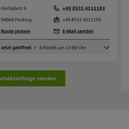
Kirchplatz 6
+49 8531 4111193
94060 Pocking
+49 8531 4111195
Route planen
E-Mail senden
ontag
Jetzt geöffnet
Schließt um 13:00 Uhr
09:00 - 13:00
ienstag
09:00 - 13:00
ittwoch
09:00 - 13:00
onnerstag
09:00 - 13:00
reitag
09:00 - 13:00
ntaktanfrage senden
amstag
onntag
Sowie nach Vereinbarung