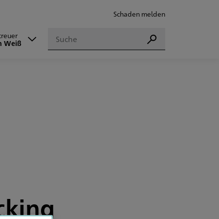
Schaden melden
Suchen
treuer
Suchen
n Weiß
cking