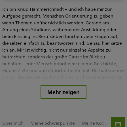
Ich bin Knud Hammerschmidt – und ich habe mir zur
Aufgabe gemacht, Menschen Orientierung zu geben,
wenn Themen unübersichtlich werden. Gerade am
Anfang eines Studiums, während der Ausbildung oder
beim Einstieg ins Berufsleben tauchen viele Fragen auf,
die selten einfach zu beantworten sind. Genau hier setze
ich an. Mir ist wichtig, nicht nur einzelne Aspekte zu
betrachten, sondern das große Ganze im Blick zu
behalten. Jeder Mensch bringt eine eigene Geschichte,
eigene Ziele und auch Unsicherheiten mit. Deshalb nehme
ich mir die Zeit, genau hinzuhören und Zusammenhänge
verständlich zu machen. Mein Anspruch ist es, dir einen
klaren Überblick zu verschaffen, damit du Entscheidungen
Mehr zeigen
treffen kannst, die wirklich zu dir passen – heute und in
Zukunft.
Über mich
Meine Schwerpunkte
Meine Kooperatione