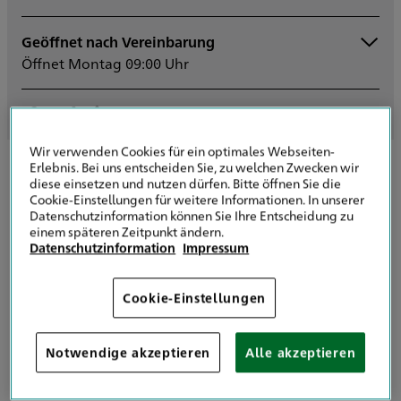
Geöffnet nach Vereinbarung
Montag
09:00 - 17:00
Öffnet Montag 09:00 Uhr
Dienstag
09:00 - 17:00
Mittwoch
09:00 - 17:00
Donnerstag
09:00 - 17:00
Freitag
09:00 - 17:00
Samstag
Wir verwenden Cookies für ein optimales Webseiten-
Erlebnis. Bei uns entscheiden Sie, zu welchen Zwecken wir
Sonntag
diese einsetzen und nutzen dürfen. Bitte öffnen Sie die
Sowie nach Vereinbarung
Cookie-Einstellungen für weitere Informationen. In unserer
Kontaktanfrage senden
Datenschutzinformation können Sie Ihre Entscheidung zu
einem späteren Zeitpunkt ändern.
Datenschutzinformation
Impressum
Cookie-Einstellungen
Ihr Spezialist für junge Menschen,
Notwendige akzeptieren
Alle akzeptieren
Studierende und Auszubildende in
München