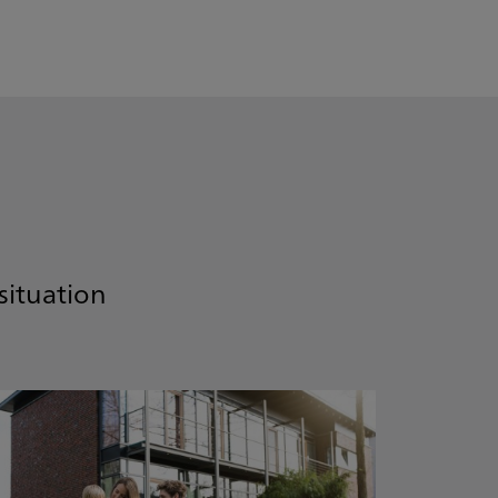
situation
1
/
22