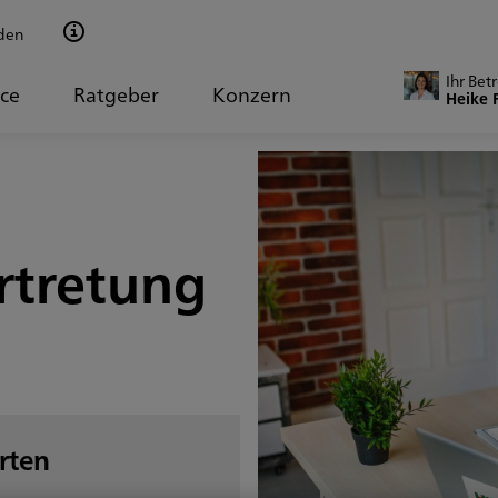
den
Ihr Bet
ice
Ratgeber
Konzern
Heike 
rtretung
rten