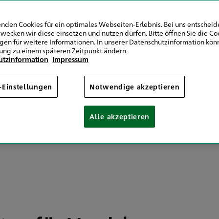
9 841 93894560
Ruepp-Anger 38
9 511 6451151346
83700 Rottach Egern
nden Cookies für ein optimales Webseiten-Erlebnis. Bei uns entscheide
wecken wir diese einsetzen und nutzen dürfen. Bitte öffnen Sie die Co
ngen für weitere Informationen. In unserer Datenschutzinformation könn
Mail senden
Route planen
ung zu einem späteren Zeitpunkt ändern.
utzinformation
Impressum
hr
09:00 - 17:00
Montag
Jetzt geöffnet
Schließt um
09:00 - 17:00
Dienstag
-Einstellungen
Notwendige akzeptieren
09:00 - 17:00
Mittwoch
09:00 - 17:00
Donnerstag
Alle akzeptieren
09:00 - 17:00
Freitag
Samstag
Sonntag
 Vereinbarung
Sow