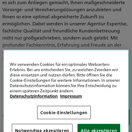
es sich zum Anliegen gemacht, Ihnen maßgeschneiderte
Vorsorge- und Versicherungslösungen anzubieten und
Ihnen so eine optimal abgesicherte Zukunft zu
ermöglichen. Dabei werden in unserer Agentur Expertise,
fachliche Qualität und freundliche Kundenbetreuung
nicht nur großgeschrieben, sondern auch gelebt. Mit
profunder Fachkenntnis, Erfahrung und Freude an der
Arbeit bin ich, Dirk Kubat, mit meiner kleinen Agentur für
Sie und Ihre Versicherungsfragen da und kümmere mich
Wir verwenden Cookies für ein optimales Webseiten-
mit meinem Mitarbeiter gern um Anliegen, die Ihren
Erlebnis. Bei uns entscheiden Sie, zu welchen Zwecken wir
persönlichen Versicherungsschutz oder die Absicherung
diese einsetzen und nutzen dürfen. Bitte öffnen Sie die
Ihres Unternehmens betreffen.
Cookie-Einstellungen für weitere Informationen. In unserer
Mehr zeigen
Datenschutzinformation können Sie Ihre Entscheidung zu
einem späteren Zeitpunkt ändern.
Datenschutzinformation
Impressum
Cookie-Einstellungen
Wir über uns
Unser Team
Unsere Schwerpunkte
Uns
Notwendige akzeptieren
Alle akzeptieren