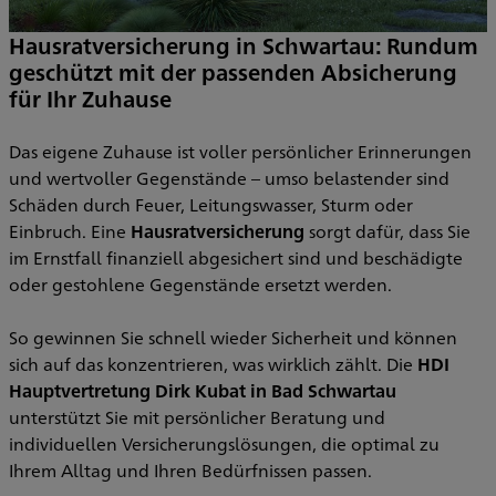
Hausratversicherung in Schwartau: Rundum
geschützt mit der passenden Absicherung
S
für Ihr Zuhause
A
U
Das eigene Zuhause ist voller persönlicher Erinnerungen
nn
K
und wertvoller Gegenstände – umso belastender sind
an
Schäden durch Feuer, Leitungswasser, Sturm oder
g
G
Einbruch. Eine
Hausratversicherung
sorgt dafür, dass Sie
e
im Ernstfall finanziell abgesichert sind und beschädigte
v
oder gestohlene Gegenstände ersetzt werden.
u
I
So gewinnen Sie schnell wieder Sicherheit und können
sich auf das konzentrieren, was wirklich zählt. Die
HDI
Hauptvertretung Dirk Kubat in Bad Schwartau
unterstützt Sie mit persönlicher Beratung und
individuellen Versicherungslösungen, die optimal zu
Ihrem Alltag und Ihren Bedürfnissen passen.