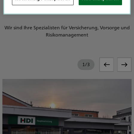
Wir über uns
Wir sind Ihre Spezialisten für Versicherung, Vorsorge und
Risikomanagement
1
/
3