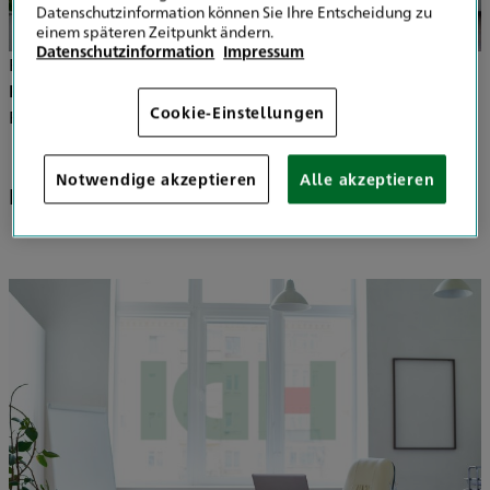
Datenschutzinformation können Sie Ihre Entscheidung zu
einem späteren Zeitpunkt ändern.
Datenschutzinformation
Impressum
Profitieren Sie jetzt von Ihren
exklusiven Vorteilen als
Reservist
bei HDI und nutzen Sie unsere langjährige
Cookie-Einstellungen
Partnerschaft.
Notwendige akzeptieren
Alle akzeptieren
DEHOGA Nordrhein e.V.