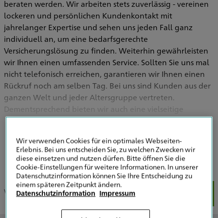
beraten werden. Wir arbeiten stets zuverlässig - vereinen
lockeren und persönlichen Kundenkontakt mit
jahrelanger Expertise und sehen uns jeden Fall ganz
individuell an, um eine bedarfsgerechte
Versicherungslösung zu finden. Weiterhin gewährleisten
wir Ihnen einen umfassenden Service. Sollten Sie uns mal
nicht telefonisch erreichen, garantieren wir Ihnen einen
Rückruf noch am selben Tag. Bei uns sind Kunden aus der
ganzen Welt und jeder Altersgruppe vertreten.
Dementsprechend bieten wir auch eine vielseitige
Produktpalette an, die mit Sicherheit auch für Sie das
Richtige bietet.
Mehr zeigen
Wir verwenden Cookies für ein optimales Webseiten-
Erlebnis. Bei uns entscheiden Sie, zu welchen Zwecken wir
diese einsetzen und nutzen dürfen. Bitte öffnen Sie die
Cookie-Einstellungen für weitere Informationen. In unserer
Datenschutzinformation können Sie Ihre Entscheidung zu
einem späteren Zeitpunkt ändern.
Wir über uns
Unser Team
Unsere Schwerpunkte
Fac
Datenschutzinformation
Impressum