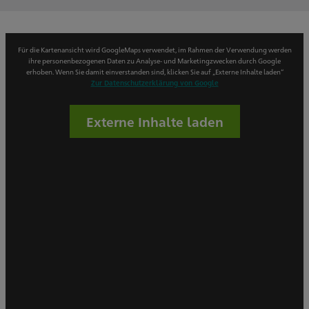
Für die Kartenansicht wird GoogleMaps verwendet, im Rahmen der Verwendung werden
ihre personenbezogenen Daten zu Analyse- und Marketingzwecken durch Google
erhoben. Wenn Sie damit einverstanden sind, klicken Sie auf „Externe Inhalte laden“
Zur Datenschutzerklärung von Google
Externe Inhalte laden