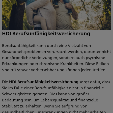
HDI Berufsunfähigkeitsversicherung
I
Berufsunfähigkeit kann durch eine Vielzahl von
A
Gesundheitsproblemen verursacht werden, darunter nicht
nur körperliche Verletzungen, sondern auch psychische
d
Erkrankungen oder chronische Krankheiten. Diese Risiken
sind oft schwer vorhersehbar und können jeden treffen.
M
Die
HDI Berufsunfähigkeitsversicherung
sorgt dafür, dass
e
Sie im Falle einer Berufsunfähigkeit nicht in finanzielle
:
s
Schwierigkeiten geraten. Dies kann von großer
s
Bedeutung sein, um Lebensqualität und finanzielle
Stabilität zu erhalten, wenn Sie aufgrund von
I
gesundheitlichen Einschränkungen nicht mehr arbeiten