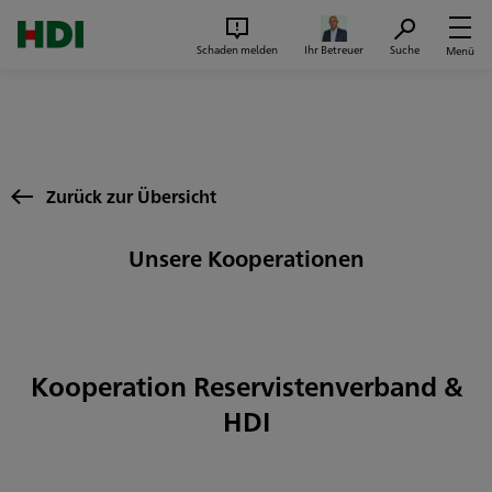
Zum Seiteninhalt springen
Suc
Schaden melden
Ihr Betreuer
Suche
Menü
Zurück zur Übersicht
Unsere Kooperationen
Kooperation Reservistenverband &
HDI