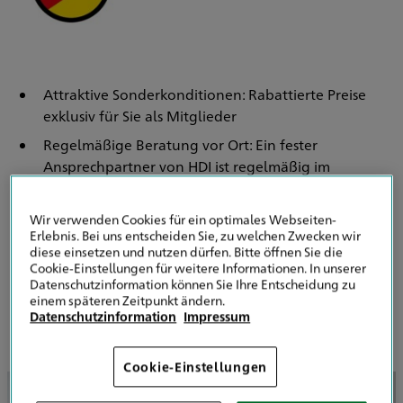
Attraktive Sonderkonditionen: Rabattierte Preise
exklusiv für Sie als Mitglieder
Regelmäßige Beratung vor Ort: Ein fester
Ansprechpartner von HDI ist regelmäßig im
Unternehmen vor Ort.
Digitale Services: Einfacher Abschluss durch Online-
Wir verwenden Cookies für ein optimales Webseiten-
Erlebnis. Bei uns entscheiden Sie, zu welchen Zwecken wir
Rechner
diese einsetzen und nutzen dürfen. Bitte öffnen Sie die
Cookie-Einstellungen für weitere Informationen. In unserer
Datenschutzinformation können Sie Ihre Entscheidung zu
HDI Generalvertretung Dominic Bauch
einem späteren Zeitpunkt ändern.
Datenschutzinformation
Impressum
Cookie-Einstellungen