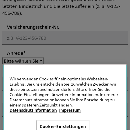
letzten Bindestrich und die letzte Ziffer ein (z. B. V-123-
456-789).
Versicherungsschein-Nr.
Anrede*
Firma*
Wir verwenden Cookies für ein optimales Webseiten-
Erlebnis. Bei uns entscheiden Sie, zu welchen Zwecken wir
diese einsetzen und nutzen dürfen. Bitte öffnen Sie die
Cookie-Einstellungen für weitere Informationen. In unserer
Ansprechpartner*
Datenschutzinformation können Sie Ihre Entscheidung zu
einem späteren Zeitpunkt ändern.
Datenschutzinformation
Impressum
Straße*
Cookie-Einstellungen