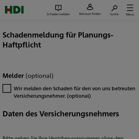
Zum Seiteninhalt springen
Suc
Betreuer finden
Schaden melden
Suche
Menü
Schadenmeldung für Planungs-
Haftpflicht
Melder
(optional)
Wir melden den Schaden für den von uns betreuten
Versicherungsnehmer.
(optional)
Daten des Versicherungsnehmers
Bitte geben Sie Ihre Versicherungsnummer ohne den