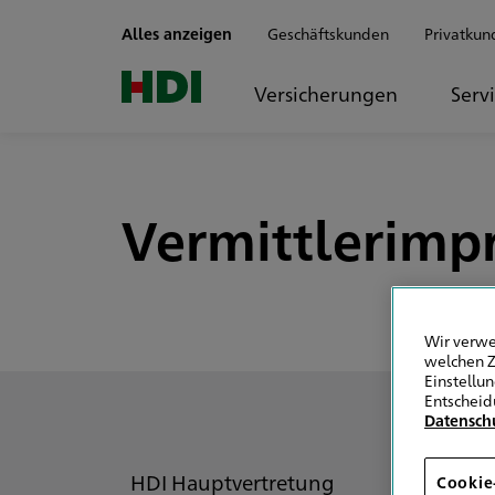
Zum Seiteninhalt springen
Alles anzeigen
Geschäftskunden
Privatkun
Versicherungen
Serv
Vermittlerimpr
Wir verwe
welchen Z
Einstellu
Entscheid
Datensch
HDI Hauptvertretung
Cookie