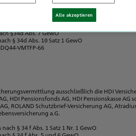
Alle akzeptieren
nach §34d Abs. 7 GewO
 nach § 34d Abs. 10 Satz 1 GewO
 D-DQ44-VMTFP-66
icherungsvermittlung ausschließlich die HDI Versic
 AG, HDI Pensionsfonds AG, HDI Pensionskasse AG s
G, ROLAND Schutzbrief-Versicherung AG, Atradius
bensversicherung a.G.
 nach § 34 f Abs. 1 Satz 1 Nr. 1 GewO
 nach § 34 f Abs. 5 und 6 GewO