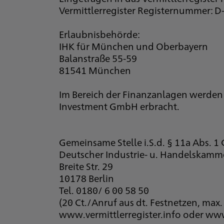
Vermittlerregister Registernummer: 
Erlaubnisbehörde:
IHK für Mün­chen und Ober­bay­ern
Balanstraße 55-59
81541 München
Im Bereich der Finanzanlagen werden
Investment GmbH erbracht.
Gemeinsame Stelle i.S.d. § 11a Abs. 
Deutscher Industrie- u. Handelskamme
Breite Str. 29
10178 Berlin
Tel. 0180/ 6 00 58 50
(20 Ct./Anruf aus dt. Festnetzen, max
www.vermittlerregister.info oder www