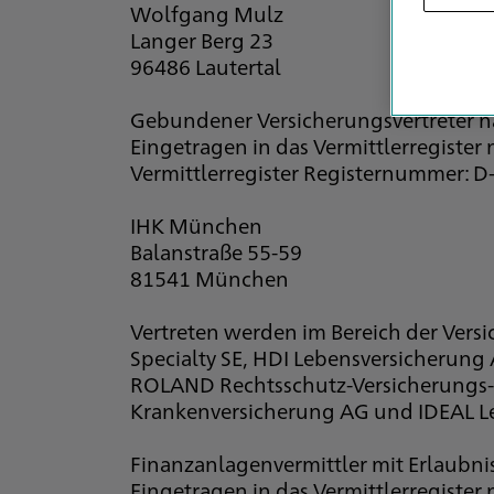
Wolfgang Mulz
Langer Berg 23
96486 Lautertal
Gebundener Versicherungsvertreter 
Eingetragen in das Vermittlerregister
Vermittlerregister Registernummer:
IHK München
Balanstraße 55-59
81541 München
Vertreten werden im Bereich der Vers
Specialty SE, HDI Lebensversicherung
ROLAND Rechtsschutz-Versicherungs-A
Krankenversicherung AG und IDEAL Le
Finanzanlagenvermittler mit Erlaubnis
Eingetragen in das Vermittlerregister