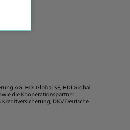
herung AG, HDI Global SE, HDI Global
owie die Kooperationspartner
 Kreditversicherung, DKV Deutsche