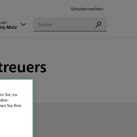
Schaden melden
Suchen
euer
Suchen
ng Mulz
treuers
n Sie, zu
okie-
en Sie Ihre