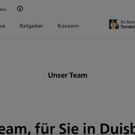
den
Ihr Bet
ice
Ratgeber
Konzern
Torste
Unser Team
eam, für Sie in Duis