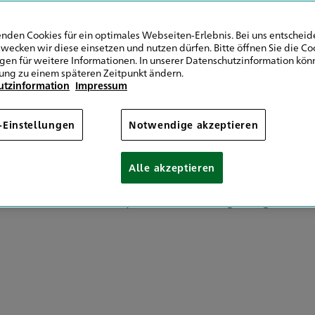
nden Cookies für ein optimales Webseiten-Erlebnis. Bei uns entscheide
wecken wir diese einsetzen und nutzen dürfen. Bitte öffnen Sie die Co
ngen für weitere Informationen. In unserer Datenschutzinformation könn
Wir stellen uns vor!
ung zu einem späteren Zeitpunkt ändern.
utzinformation
Impressum
-Einstellungen
Notwendige akzeptieren
burg
steht ein erfahrenes und engagiertes Team, das
ässlich und auf Augenhöhe zu begleiten. Mit langj
Alle akzeptieren
owie einem starken Innendienst sorgen wir für kla
it – vom ersten Gespräch bis zur langfristigen Bet