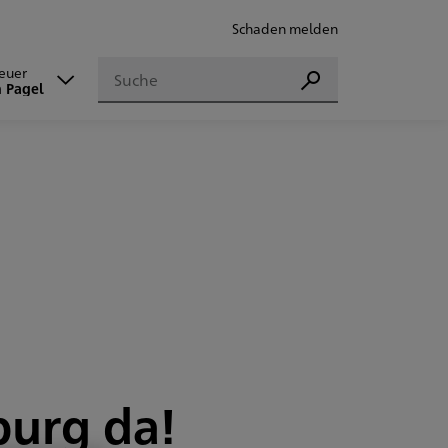
Schaden melden
Suchen
reuer
Suchen
n Pagel
burg da!