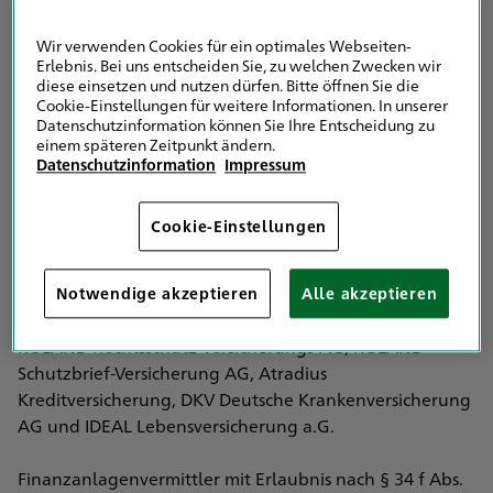
Eingetragen in das Vermittlerregister nach § 34d Abs. 10
Satz 1 GewO
Wir verwenden Cookies für ein optimales Webseiten-
Vermittlerregister Registernummer: D-06LX-ONV6V-96
Erlebnis. Bei uns entscheiden Sie, zu welchen Zwecken wir
diese einsetzen und nutzen dürfen. Bitte öffnen Sie die
Cookie-Einstellungen für weitere Informationen. In unserer
IHK Dortmund
Datenschutzinformation können Sie Ihre Entscheidung zu
Märkische Str. 120
einem späteren Zeitpunkt ändern.
44141 Dortmund
Datenschutzinformation
Impressum
Vertreten werden im Bereich der
Cookie-Einstellungen
Versicherungsvermittlung ausschließlich die HDI
Versicherung AG, HDI Global SE, HDI Global Specialty
SE, HDI Lebensversicherung AG, HDI Pensionsfonds AG,
Notwendige akzeptieren
Alle akzeptieren
HDI Pensionskasse AG sowie die Kooperationspartner
ROLAND Rechtsschutz-Versicherungs-AG, ROLAND
Schutzbrief-Versicherung AG, Atradius
Kreditversicherung, DKV Deutsche Krankenversicherung
AG und IDEAL Lebensversicherung a.G.
Finanzanlagenvermittler mit Erlaubnis nach § 34 f Abs.