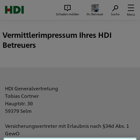
Zum Seiteninhalt springen
Suc
Schaden melden
Ihr Betreuer
Suche
Menü
Vermittlerimpressum Ihres HDI
Betreuers
HDI Generalvertretung
Tobias Cortner
Hauptstr. 30
59379 Selm
Versicherungsvertreter mit Erlaubnis nach §34d Abs. 1
GewO