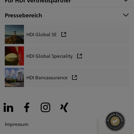
Für HDI Vertriebspartner
Pressebereich
HDI Global SE
HDI Global Speciality
Kundenbewertungen und Erfahrungen zu
HDI Bancassurance
HDI Generalvertretung Tim Knierim
SEHR GUT
99%
Empfehlungen auf
ProvenExpert.com
4,92 / 5,00
LinkedIn
Facebook
Instagram
Xing
209
145
Impressum
Bewertungen auf
Bewertungen von 3
ProvenExpert.com
anderen Quellen