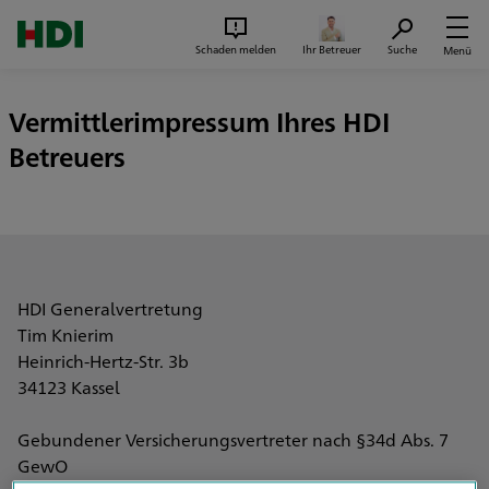
Zum Seiteninhalt springen
Suc
Schaden melden
Ihr Betreuer
Suche
Menü
Vermittlerimpressum Ihres HDI
Betreuers
HDI Generalvertretung
Tim Knierim
Heinrich-Hertz-Str. 3b
34123 Kassel
Gebundener Versicherungsvertreter nach §34d Abs. 7
GewO