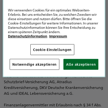
Eingetragen in das Vermittlerregister nach § 34d Abs. 10
Satz 1 GewO
Wir verwenden Cookies für ein optimales Webseiten-
Vermittlerregister Registernummer: D-B5YE-DETKR-78
Erlebnis. Bei uns entscheiden Sie, zu welchen Zwecken wir
diese einsetzen und nutzen dürfen. Bitte öffnen Sie die
Cookie-Einstellungen für weitere Informationen. In unserer
Deutscher Industrie- und Handelskammertag (DIHK) e.V.
Datenschutzinformation können Sie Ihre Entscheidung zu
Breite Straße 29
einem späteren Zeitpunkt ändern.
10178 Berlin
Datenschutzinformation
Impressum
Vertreten werden im Bereich der
Cookie-Einstellungen
Versicherungsvermittlung ausschließlich die HDI
Versicherung AG, HDI Global SE, HDI Global Specialty
SE, HDI Lebensversicherung AG, HDI Pensionsfonds AG,
Notwendige akzeptieren
Alle akzeptieren
HDI Pensionskasse AG sowie die Kooperationspartner
ROLAND Rechtsschutz-Versicherungs-AG, ROLAND
Schutzbrief-Versicherung AG, Atradius
Kreditversicherung, DKV Deutsche Krankenversicherung
AG und IDEAL Lebensversicherung a.G.
Finanzanlagenvermittler mit Erlaubnis nach § 34 f Abs.