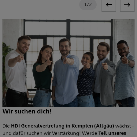
1
/
2
Wir suchen dich!
t
Die
HDI Generalvertretung in Kempten (Allgäu)
wächst -
S
und dafür suchen wir Verstärkung! Werde
Teil unseres
z