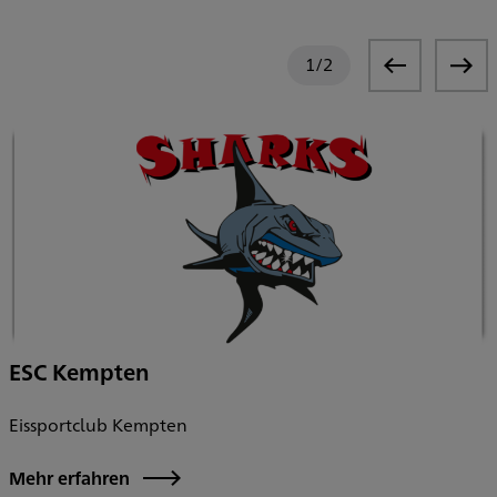
1
/
2
ESC Kempten
Eissportclub Kempten
d
Mehr erfahren