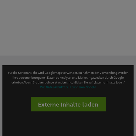
Für die Kartenansicht wird GoogleMaps verwendet, im Rahmen der Verwendung werden
ihre personenbezogenen Daten zu Analyse- und Marketingzwecken durch Google
erhoben. Wenn Sie damit einverstanden sind, klicken Sie auf „Externe Inhalte laden“
Zur Datenschutzerklärung von Google
Externe Inhalte laden