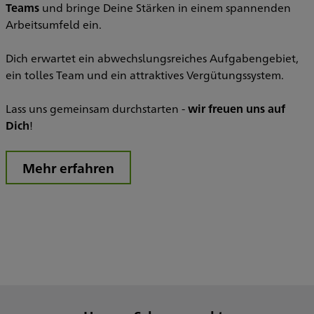
m
Teams
und bringe Deine Stärken in einem spannenden
A
Arbeitsumfeld ein.
I
A
Dich erwartet ein abwechslungsreiches Aufgabengebiet,
ein tolles Team und ein attraktives Vergütungssystem.
W
Lass uns gemeinsam durchstarten -
wir freuen uns auf
Dich
!
Mehr erfahren