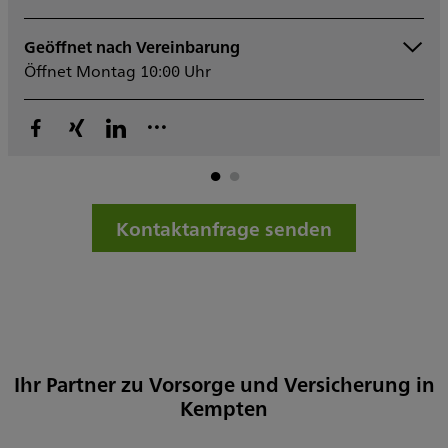
Geöffnet nach Vereinbarung
Montag
10:00 - 13:00
Ge
Öffnet Montag 10:00 Uhr
14:00 - 17:00
Öff
Dienstag
Mittwoch
Donnerstag
10:00 - 13:00
14:00 - 17:00
Freitag
F
Samstag
Kontaktanfrage senden
Sonntag
Sowie nach Vereinbarung
Ihr Partner zu Vorsorge und Versicherung in
Kempten