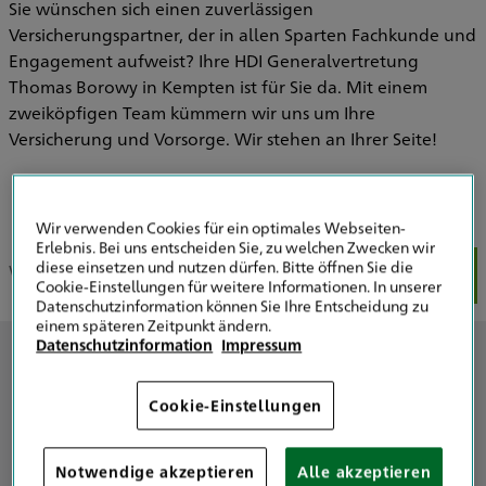
Sie wünschen sich einen zuverlässigen
Versicherungspartner, der in allen Sparten Fachkunde und
Engagement aufweist? Ihre HDI Generalvertretung
Thomas Borowy in Kempten ist für Sie da. Mit einem
zweiköpfigen Team kümmern wir uns um Ihre
Versicherung und Vorsorge. Wir stehen an Ihrer Seite!
Wir verwenden Cookies für ein optimales Webseiten-
Erlebnis. Bei uns entscheiden Sie, zu welchen Zwecken wir
diese einsetzen und nutzen dürfen. Bitte öffnen Sie die
Wir über uns
Unser Team
Unsere Schwerpunkte
Uns
Cookie-Einstellungen für weitere Informationen. In unserer
Datenschutzinformation können Sie Ihre Entscheidung zu
einem späteren Zeitpunkt ändern.
Datenschutzinformation
Impressum
Wir über uns
Cookie-Einstellungen
Wir sind Ihre Spezialisten für Versicherung, Vorsorge und
Risikomanagement
Notwendige akzeptieren
Alle akzeptieren