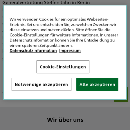
Generalvertretung Steffen Jahn in Berlin
kundenorientiert zusammen, um Ihnen bedarfsorientierte
und maßgeschneiderte Versicherungslösungen zu
Wir verwenden Cookies für ein optimales Webseiten-
erarbeiten. Geht es um Ihre individuelle Vorsorge und
Erlebnis. Bei uns entscheiden Sie, zu welchen Zwecken wir
diese einsetzen und nutzen dürfen. Bitte öffnen Sie die
Absicherung, sind wir persönliche Ansprechpartner für
Cookie-Einstellungen für weitere Informationen. In unserer
Firmen, Ärzte, Rechtsanwälte, Steuerberater und
Datenschutzinformation können Sie Ihre Entscheidung zu
Wirtschaftsprüfer sowie Ingenieure. Selbstverständlich
einem späteren Zeitpunkt ändern.
Datenschutzinformation
Impressum
können wir auch den privaten Lebensbereich mit einem
ganzheitlichen und klar strukturierten Konzept absichern.
Cookie-Einstellungen
Notwendige akzeptieren
Alle akzeptieren
Wir über uns
Unser Team
Unsere Schwerpunkte
Uns
Wir über uns