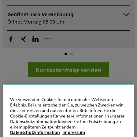
Geöffnet nach Vereinbarung
Montag
08:00 - 12:00
Ge
Öffnet Montag 08:00 Uhr
14:00 - 17:00
Dienstag
08:00 - 12:00
14:00 - 17:00
Mittwoch
08:00 - 12:00
F
14:00 - 17:00
Donnerstag
08:00 - 12:00
14:00 - 17:00
Kontaktanfrage senden
Freitag
08:00 - 14:00
Samstag
Sonntag
Sowie nach Vereinbarung
Wir verwenden Cookies für ein optimales Webseiten-
Erlebnis. Bei uns entscheiden Sie, zu welchen Zwecken wir
diese einsetzen und nutzen dürfen. Bitte öffnen Sie die
Cookie-Einstellungen für weitere Informationen. In unserer
Ihre HDI Versicherungen Wilnsdorf
Datenschutzinformation können Sie Ihre Entscheidung zu
einem späteren Zeitpunkt ändern.
Unsere HDI Generalvertretung in Wilnsdorf agiert täglich
Datenschutzinformation
Impressum